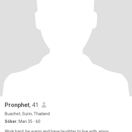
Pronphet
, 41
Buachet, Surin, Thailand
Söker:
Man 35 - 60
Work hard..be warm and have laughter to live with..enjoy