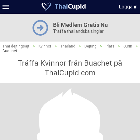
Logga in
Bli Medlem Gratis Nu
Träffa thailändska singlar
Thai dejtingsajt
>
Kvinnor
>
Thailand
>
Dejting
>
Plats
>
Surin
>
Buachet
Träffa Kvinnor från Buachet på
ThaiCupid.com