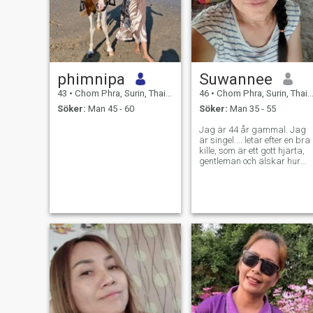
phimnipa
Suwannee
43
•
Chom Phra, Surin, Thailand
46
•
Chom Phra, Surin, Thailand
Söker:
Man 45 - 60
Söker:
Man 35 - 55
Jag är 44 år gammal. Jag
är singel.... letar efter en bra
kille, som är ett gott hjärta,
gentleman och älskar hur
Dam, jag är här inte för sex
online men jag letar efter För
en verklig kärlek, seriöst
förhållande, jag är en ärlig
person, det är därför jag
letar efter en kille som är
ärlig mot mig också. 🙏 🇹 