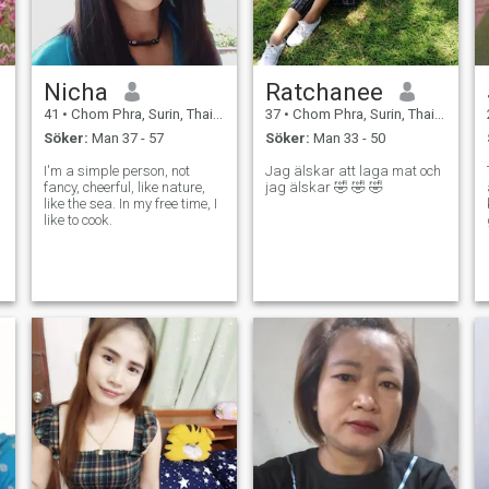
Nicha
Ratchanee
41
•
Chom Phra, Surin, Thailand
37
•
Chom Phra, Surin, Thailand
Söker:
Man 37 - 57
Söker:
Man 33 - 50
I'm a simple person, not
Jag älskar att laga mat och
fancy, cheerful, like nature,
jag älskar 🤣 🤣 🤣
like the sea. In my free time, I
like to cook.