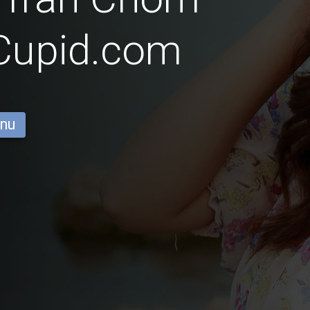
iCupid.com
 nu