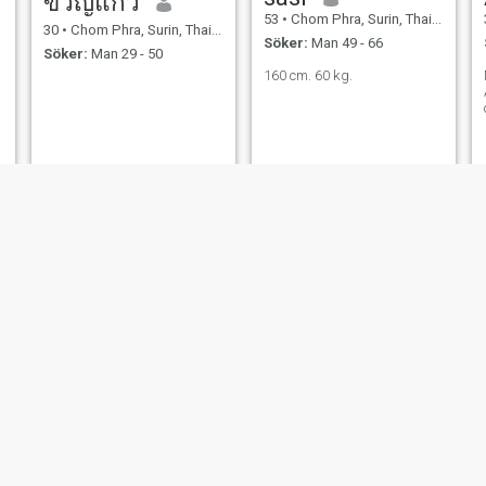
ขวัญแก้ว
53
•
Chom Phra, Surin, Thailand
30
•
Chom Phra, Surin, Thailand
Söker:
Man 49 - 66
Söker:
Man 29 - 50
160 cm. 60 kg.
วิราภรณ์
นา
36
•
Chom Phra, Surin, Thailand
45
•
Chom Phra, Surin, Thailand