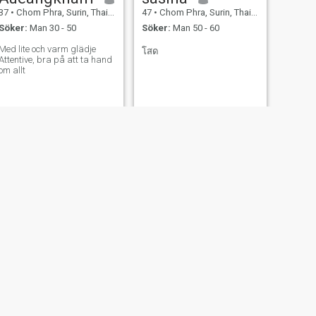
37
•
Chom Phra, Surin, Thailand
47
•
Chom Phra, Surin, Thailand
Söker:
Man 30 - 50
Söker:
Man 50 - 60
Med lite och varm glädje
โสด
Attentive, bra på att ta hand
om allt
NÄSTA
ปวริศา
36
•
Chom Phra, Surin, Thailand