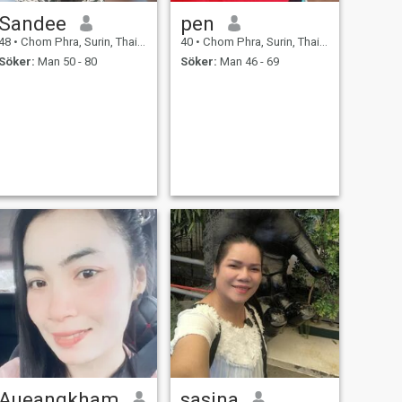
Sandee
pen
48
•
Chom Phra, Surin, Thailand
40
•
Chom Phra, Surin, Thailand
Söker:
Man 50 - 80
Söker:
Man 46 - 69
Aueangkham
sasina