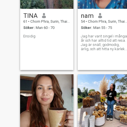
TINA
nam
61
•
Chom Phra, Surin, Thailand
54
•
Chom Phra, Surin, Thailand
Söker:
Man 60 - 70
Söker:
Man 55 - 75
Ensidig
Jag har varit singel i många
år och har alltid tid att resa.
Jag är snäll, godmodig,
ärlig, och att hitta ny kärlek i
den tid som kommer min
väg. Jag hoppas att träffa
någon uppriktig här.
Senaste 2026:an.