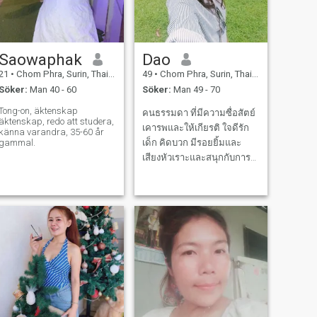
Saowaphak
Dao
21
•
Chom Phra, Surin, Thailand
49
•
Chom Phra, Surin, Thailand
Söker:
Man 40 - 60
Söker:
Man 49 - 70
Tong-on, äktenskap
คนธรรมดา ที่มีความซื่อสัตย์
äktenskap, redo att studera,
เคารพและให้เกียรติ ใจดีรัก
känna varandra, 35-60 år
gammal.
เด็ก คิดบวก มีรอยยิ้มและ
เสียงหัวเราะและสนุกกับการ
ใช้ชีวิต ปรับตัวได้ดี ชอบช่วย
เหลือสังคม