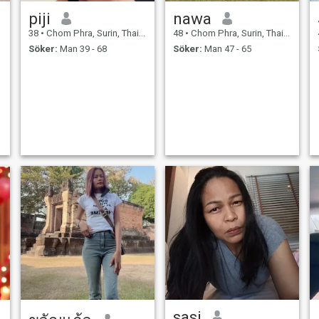
piji
nawa
38
•
Chom Phra, Surin, Thailand
48
•
Chom Phra, Surin, Thailand
Söker:
Man 39 - 68
Söker:
Man 47 - 65
sasi