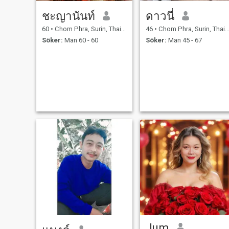
ชะญานันท์
ดาวนี่
60
•
Chom Phra, Surin, Thailand
46
•
Chom Phra, Surin, Thailand
Söker:
Man 60 - 60
Söker:
Man 45 - 67
Jum