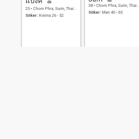
แบงค์
38
•
Chom Phra, Surin, Thailand
25
•
Chom Phra, Surin, Thailand
Söker:
Man 40 - 65
Söker:
Kvinna 26 - 52
NY
polla
สายใจ
43
•
Chom Phra, Surin, Thailand
43
•
Chom Phra, Surin, Thailand