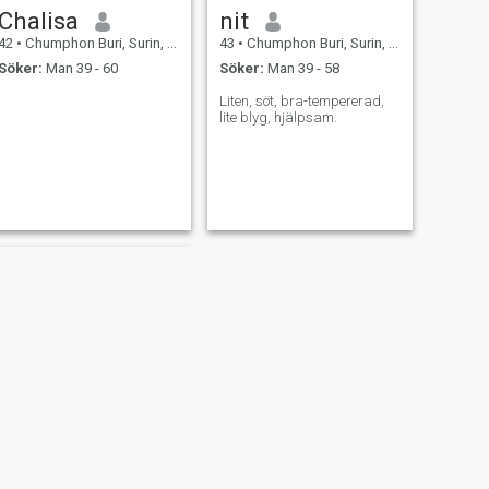
Chalisa
nit
42
•
Chumphon Buri, Surin, Thailand
43
•
Chumphon Buri, Surin, Thailand
Söker:
Man 39 - 60
Söker:
Man 39 - 58
Liten, söt, bra-tempererad,
lite blyg, hjälpsam.
NÄSTA
กาญจนา