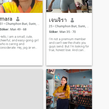
mara
เจนจิรา
51
•
Chumphon Buri, Surin, Thailand
25
•
Chumphon Buri, Surin, Thailand
Söker:
Man 49 - 68
Söker:
Man 35 - 70
Hello, I am a small, cute,
I'm not a premium member
cheerful, and easy-going girl
and can't see the chats you
who is caring and
guys send. But I'm looking for
considerate. Hej, jag är en
true, honest love. And can
liten, söt, glad och lättsinnig
accept that I have children.
flicka som är omtänksam
och hänsynsfull. - Jag gillar
romantik. - Ja, det gör du ju
också, va? - Ja.