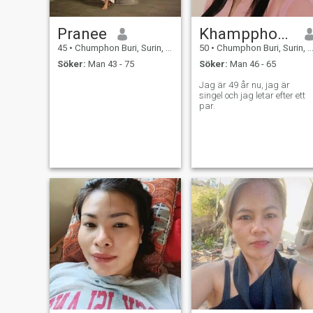
Pranee
Khampphong
45
•
Chumphon Buri, Surin, Thailand
50
•
Chumphon Buri, Surin, Thailand
Söker:
Man 43 - 75
Söker:
Man 46 - 65
Jag är 49 år nu, jag är
singel och jag letar efter ett
par.