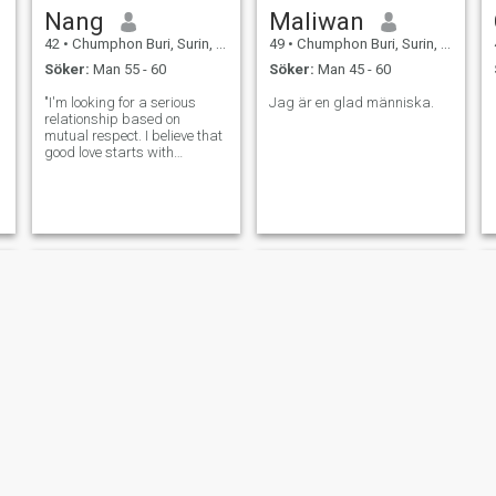
Nang
Maliwan
42
•
Chumphon Buri, Surin, Thailand
49
•
Chumphon Buri, Surin, Thailand
Söker:
Man 55 - 60
Söker:
Man 45 - 60
"I'm looking for a serious
Jag är en glad människa.
relationship based on
mutual respect. I believe that
good love starts with
respect."
Joy
เเตงโม