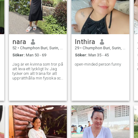
nara
Inthira
52
•
Chumphon Buri, Surin, Thailand
29
•
Chumphon Buri, Surin, Thailand
Söker:
Man 50 - 69
Söker:
Man 35 - 45
Jag är en kvinna som tror på
open-minded person funny
att leva ett lyckligt liv. Jag
tycker om att träna för att
upprätthålla min fysiska och
mentala hälsa. Många
säger att mitt leende och mitt
skratt är min charm och jag
älskar att dela med mig av
positiv energi till alla runt
omkring mig. Jag letar inte
efter ett tillfälligt eller
kortvarigt förhållande. Mitt
hjärta är öppet för en man
som är uppriktig, snäll och
redo att skapa något
meningsfullt tillsammans.