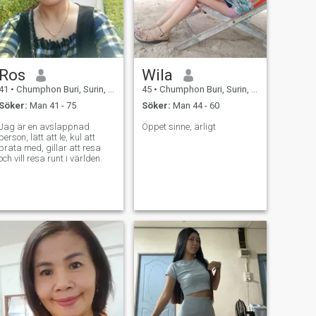
Ros
Wila
41
•
Chumphon Buri, Surin, Thailand
45
•
Chumphon Buri, Surin, Thailand
Söker:
Man 41 - 75
Söker:
Man 44 - 60
Jag är en avslappnad
Öppet sinne, ärligt
person, lätt att le, kul att
prata med, gillar att resa
och vill resa runt i världen.