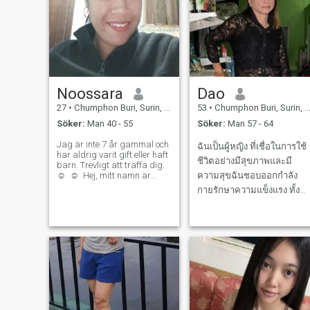
Noossara
Dao
27
•
Chumphon Buri, Surin, Thailand
53
•
Chumphon Buri, Surin, Thailand
Söker:
Man 40 - 55
Söker:
Man 57 - 64
Jag är inte 7 år gammal och
ฉันเป็นผู้หญิง ที่เชื่อในการใช้
har aldrig varit gift eller haft
ชีวิตอย่างมีสุขภาพและมี
barn. Trevligt att träffa dig.
☺ ️ ☺ ️ Hej, mitt namn är
ความสุขฉันชอบออกกำลัง
Noosa. Jag är singel och har
กายรักษาความแข็งแรง ทั้ง
aldrig varit gift eller haft
กายและใจ หลายคนบอกว่า
barn. Jag kan tala. Lite
Tyskland, ibland kan jag
รอยยิ้มและเสียงหัวเราะคือ
inte svara bra här.
เสน่ห์ของฉัน และฉันก็ชอบ
แบ่งปันพลังงานดีๆ ให้กับคน
รอบตัว ฉันไม่ได้มองหาความ
สัมพันธ์เล่นๆ หรือแค่ระยะสั้น