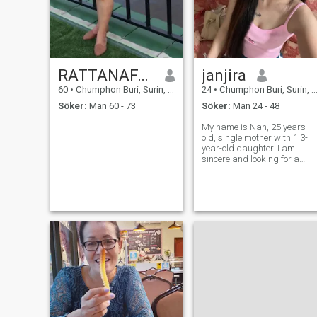
RATTANAFAIJIT
janjira
60
•
Chumphon Buri, Surin, Thailand
24
•
Chumphon Buri, Surin, Thailand
Söker:
Man 60 - 73
Söker:
Man 24 - 48
My name is Nan, 25 years
old, single mother with 1 3-
year-old daughter. I am
sincere and looking for a
kind, honest, caring man. I
have a smoothie...