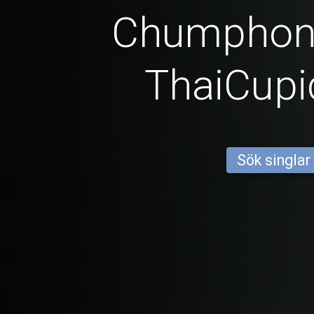
Chumphon 
ThaiCup
Sök singlar