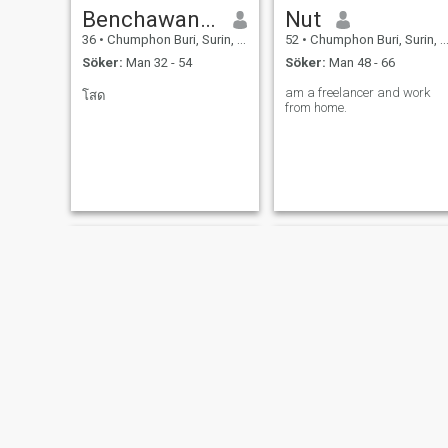
Benchawan Chapholee
Nut
36
•
Chumphon Buri, Surin, Thailand
52
•
Chumphon Buri, Surin, Thailand
Söker:
Man 32 - 54
Söker:
Man 48 - 66
am a freelancer and work
โสด
from home.
Jansri Srinul
sai