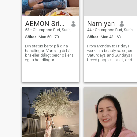
AEMON Srisom
Nam yan
53
•
Chumphon Buri, Surin, Thailand
44
•
Chumphon Buri, Surin, Thailand
Söker:
Man 50 - 70
Söker:
Man 43 - 63
Din status beror på dina
From Monday to Friday I
handlingar. Vare sig det är
work in a beauty salon, on
bra eller dåligt beror på ens
Saturdays and Sundays I
egna handlingar.
breed puppies to sell, and
I'm also a farmer.