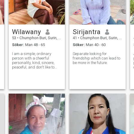
Jag tror på långvarig
kärlek, respekt och att växa
tillsammans.
Wilawany
Sirijantra
53
•
Chumphon Buri, Surin, Thailand
41
•
Chumphon Buri, Surin, Thailand
Söker:
Man 48 - 65
Söker:
Man 40 - 60
I am a simple, ordinary
Separate looking for
person with a cheerful
friendship which can lead to
personality, kind, sincere,
be more in the future.
peaceful, and don't like to
drink.