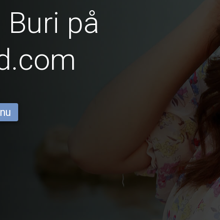
Buri på
id.com
 nu