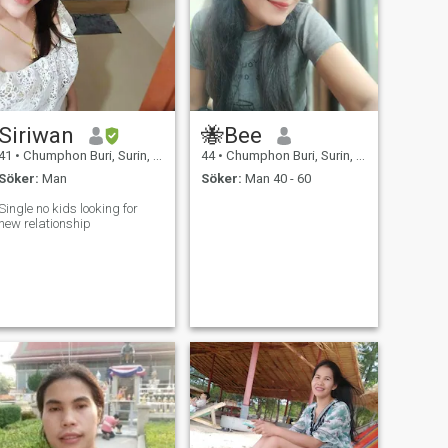
Siriwan
🐝Bee
41
•
Chumphon Buri, Surin, Thailand
44
•
Chumphon Buri, Surin, Thailand
Söker:
Man
Söker:
Man 40 - 60
Single no kids looking for
new relationship