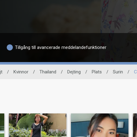
Tillgång till avancerade meddelandefunktioner
jt
/
Kvinnor
/
Thailand
/
Dejting
/
Plats
/
Surin
/
C