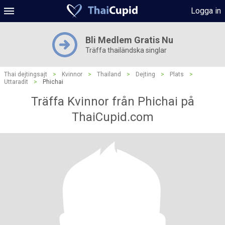
Logga in
Bli Medlem Gratis Nu
Träffa thailändska singlar
Thai dejtingsajt
>
Kvinnor
>
Thailand
>
Dejting
>
Plats
>
Uttaradit
>
Phichai
Träffa Kvinnor från Phichai på
ThaiCupid.com