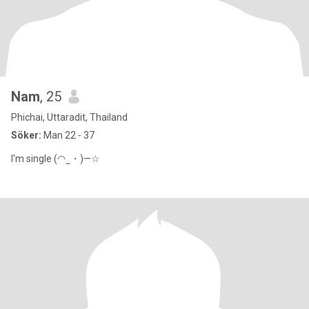
Nam
, 25
Phichai, Uttaradit, Thailand
Söker:
Man 22 - 37
I'm single (◠‿・)—☆