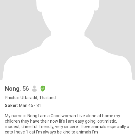
Nong
, 56
Phichai, Uttaradit, Thailand
Söker:
Man 45 - 81
My name is Nong I am a Good woman I live alone at home my
children they have their now life I am easy going. optimistic.
modest, cheerful. friendly, very sincere . I love animals especially a
cats I have 1 cat I'm always be kind to animals I’m