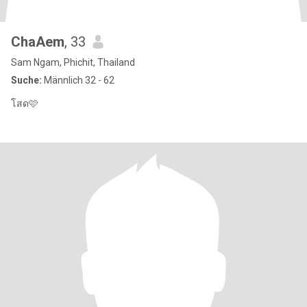
ChaAem
, 33
Sam Ngam, Phichit, Thailand
Suche:
Männlich 32 - 62
โสด🩷