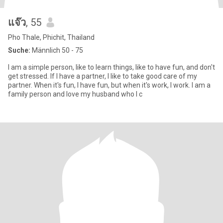
แจ๊ว
, 55
Pho Thale, Phichit, Thailand
Suche:
Männlich 50 - 75
I am a simple person, like to learn things, like to have fun, and don't
get stressed. If I have a partner, I like to take good care of my
partner. When it's fun, I have fun, but when it's work, I work. I am a
family person and love my husband who I c