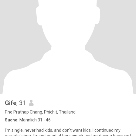
Gife
, 31
Pho Prathap Chang, Phichit, Thailand
Suche:
Männlich 31 - 46
I'm single, never had kids, and don't want kids. I continued my
parents' shop. I'm not good at housework and gardening because I