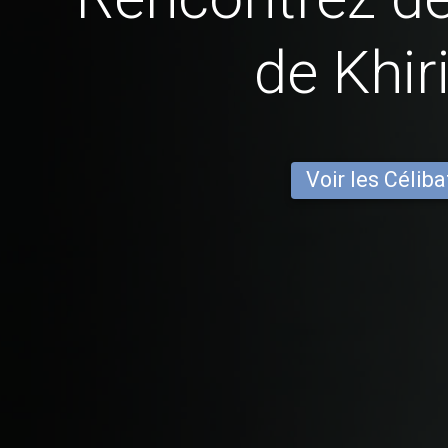
de Khir
Voir les Céliba