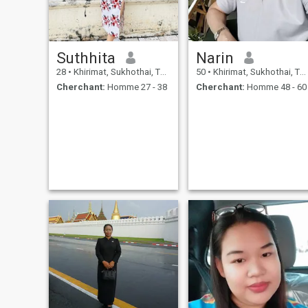
Suthhita
Narin
28
•
Khirimat, Sukhothai, Thailande
50
•
Khirimat, Sukhothai, Thailande
Cherchant:
Homme 27 - 38
Cherchant:
Homme 48 - 60