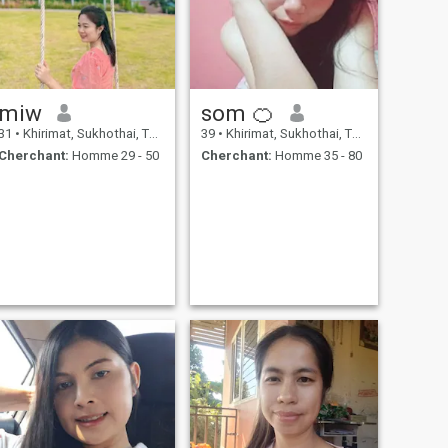
miw
som 🍊
31
•
Khirimat, Sukhothai, Thailande
39
•
Khirimat, Sukhothai, Thailande
Cherchant:
Homme 29 - 50
Cherchant:
Homme 35 - 80