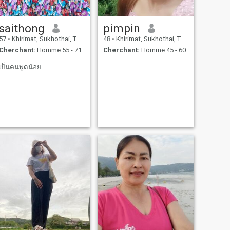
saithong
pimpin
57
•
Khirimat, Sukhothai, Thailande
48
•
Khirimat, Sukhothai, Thailande
Cherchant:
Homme 55 - 71
Cherchant:
Homme 45 - 60
เป็นคนพูดน้อย