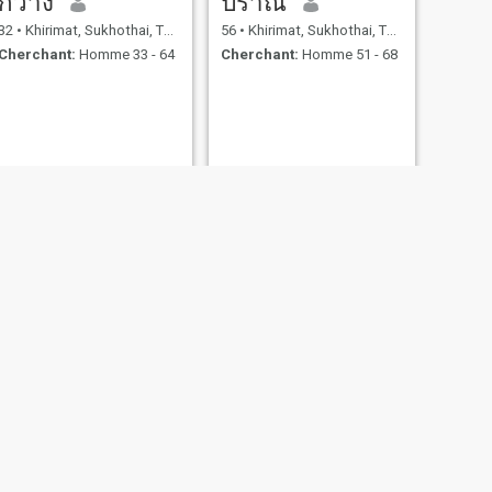
กวาง
ปราณี
32
•
Khirimat, Sukhothai, Thailande
56
•
Khirimat, Sukhothai, Thailande
Cherchant:
Homme 33 - 64
Cherchant:
Homme 51 - 68