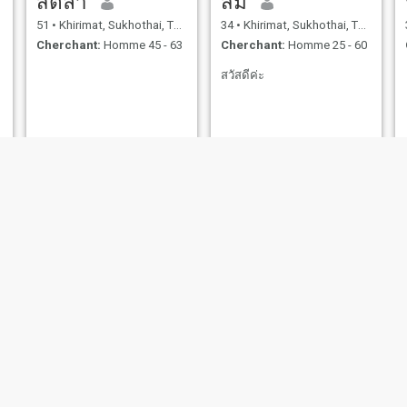
สีตลา
ส้ม
51
•
Khirimat, Sukhothai, Thailande
34
•
Khirimat, Sukhothai, Thailande
Cherchant:
Homme 45 - 63
Cherchant:
Homme 25 - 60
สวัสดีค่ะ
ลลนา
47
•
Khirimat, Sukhothai, Thailande