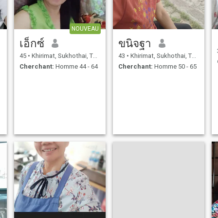
NOUVEAU
เอ็กซ์
ขนิจฐา
45
•
Khirimat, Sukhothai, Thailande
43
•
Khirimat, Sukhothai, Thailande
Cherchant:
Homme 44 - 64
Cherchant:
Homme 50 - 65