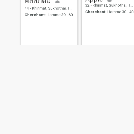
พลลภัตม์
32
•
Khirimat, Sukhothai, Thailande
44
•
Khirimat, Sukhothai, Thailande
Cherchant:
Homme 30 - 40
Cherchant:
Homme 39 - 60