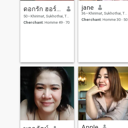
jane
ดอกรัก ฮอร์นเบลนด์
36
•
Khirimat, Sukhothai, Thailande
50
•
Khirimat, Sukhothai, Thailande
Cherchant:
Homme 30 - 50
Cherchant:
Homme 49 - 70
Apple