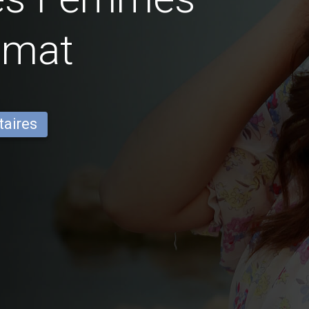
imat
taires