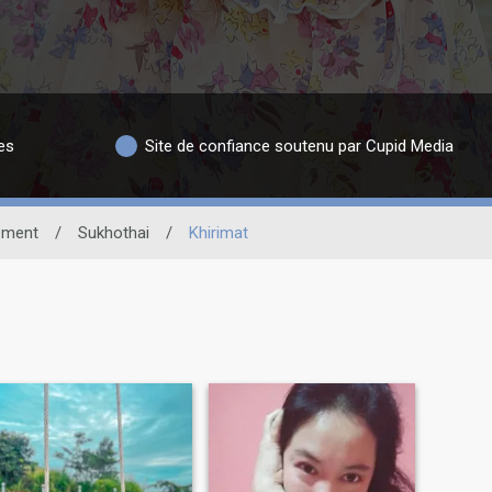
es
Site de confiance soutenu par Cupid Media
ement
/
Sukhothai
/
Khirimat