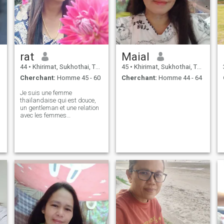
rat
Maial
44
•
Khirimat, Sukhothai, Thailande
45
•
Khirimat, Sukhothai, Thailande
Cherchant:
Homme 45 - 60
Cherchant:
Homme 44 - 64
Je suis une femme
thaïlandaise qui est douce,
un gentleman et une relation
avec les femmes
thaïlandaises. n'hésitez pas
à contacter.