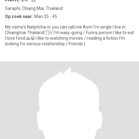
Saraphi, Chiang Mai, Thailand
Op zoek naar:
Man 25 - 45
My name's Natpitcha or you can call me Aom I'm single I live in
Chiangmai Thailand🇹🇭 I'm easy-going / Funny person I like to eat
I love food 🙏😂 I like to watching movies / reading a fiction I'm
looking for serious relationship / Friends (