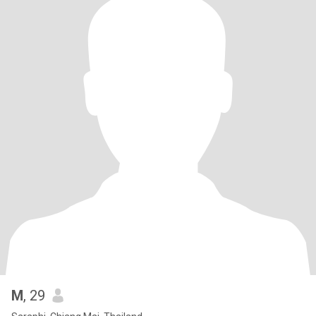
M
, 29