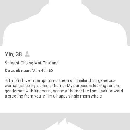
Yin
, 38
Saraphi, Chiang Mai, Thailand
Op zoek naar:
Man 40 - 63
Hi I’m Yin I live in Lamphun northern of Thailand I’m generous
woman ,sincerity ,sense or humor My purpose is looking for one
gentleman with kindness , sense of humor like I am Look forward
a greeting from you ☺️ I’m a happy single mom who e