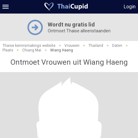
Login
Wordt nu gratis lid
Ontmoet Thaise alleenstaanden
Thaise kennismakings website
>
Vrouwen
>
Thailand
>
Daten
>
Plaats
>
Chiang Mai
>
Wiang Haeng
Ontmoet Vrouwen uit Wiang Haeng