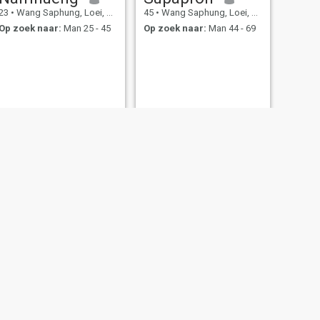
23
•
Wang Saphung, Loei, Thailand
45
•
Wang Saphung, Loei, Thailand
Op zoek naar:
Man 25 - 45
Op zoek naar:
Man 44 - 69
VOLGENDE
นิภา
33
•
Wang Saphung, Loei, Thailand