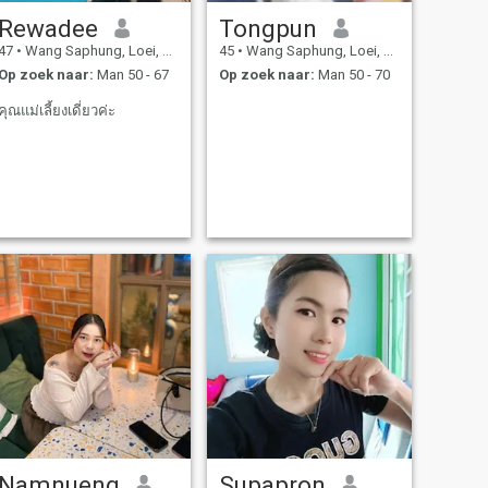
Rewadee
Tongpun
47
•
Wang Saphung, Loei, Thailand
45
•
Wang Saphung, Loei, Thailand
Op zoek naar:
Man 50 - 67
Op zoek naar:
Man 50 - 70
คุณแม่เลี้ยงเดี่ยวค่ะ
Namnueng
Supapron