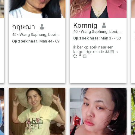
Kornnig
กฤษณา
40
•
Wang Saphung, Loei, Thailand
45
•
Wang Saphung, Loei, Thailand
Op zoek naar:
Man 37 - 58
Op zoek naar:
Man 44 - 69
Ik ben op zoek naar een
langdurige relatie. 👰 🏻 ‍ ♀ ️
💞 🤵 🏻