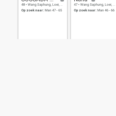
48
•
Wang Saphung, Loei, Thailand
47
•
Wang Saphung, Loei, Thailand
Op zoek naar:
Man 47 - 65
Op zoek naar:
Man 46 - 66
Saowanee
มั่น
44
•
Wang Saphung, Loei, Thailand
55
•
Wang Saphung, Loei, Thailand