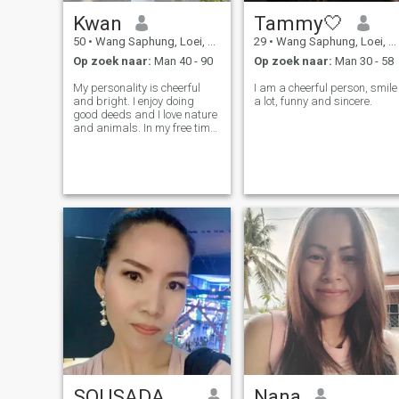
Kwan
Tammy🤍
50
•
Wang Saphung, Loei, Thailand
29
•
Wang Saphung, Loei, Thailand
Op zoek naar:
Man 40 - 90
Op zoek naar:
Man 30 - 58
My personality is cheerful
I am a cheerful person, smile
and bright. I enjoy doing
a lot, funny and sincere.
good deeds and I love nature
and animals. In my free time,
I enjoy cooking.
SOUSADA KEOMALA
Nana