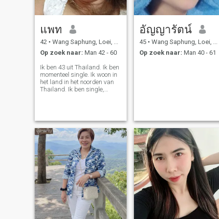
แพท
อัญญารัตน์
42
•
Wang Saphung, Loei, Thailand
45
•
Wang Saphung, Loei, Thailand
Op zoek naar:
Man 42 - 60
Op zoek naar:
Man 40 - 61
Ik ben 43 uit Thailand. Ik ben
momenteel single. Ik woon in
het land in het noorden van
Thailand. Ik ben single,
eerlijk en met verstand. Ik
hou van lachen en lachen.
Dat is mijn persoonlijke.