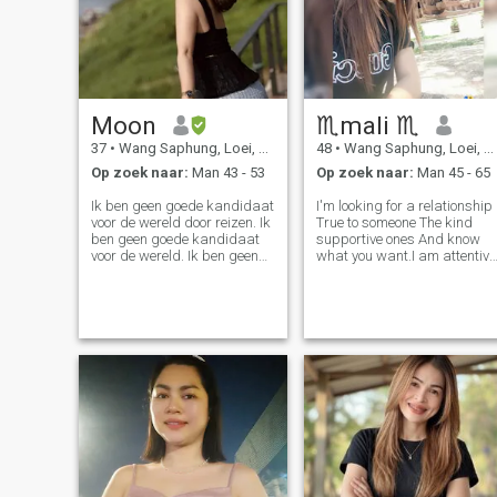
Moon
♏mali ♏
37
•
Wang Saphung, Loei, Thailand
48
•
Wang Saphung, Loei, Thailand
Op zoek naar:
Man 43 - 53
Op zoek naar:
Man 45 - 65
Ik ben geen goede kandidaat
I'm looking for a relationship
voor de wereld door reizen. Ik
True to someone The kind
ben geen goede kandidaat
supportive ones And know
voor de wereld. Ik ben geen
what you want.I am attentive
goede kandidaat voor de
and honest.and interested in
wereld. Ik ben geen goede
creating something together
kandidaat voor de wereld.
Self-development is
trots en vreugde.
independent Likes to play,
has a sense of humor And
have a posi