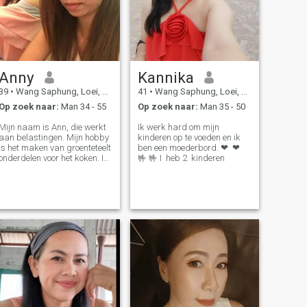
Anny
Kannika​
39
•
Wang Saphung, Loei, Thailand
41
•
Wang Saphung, Loei, Thailand
Op zoek naar:
Man 34 - 55
Op zoek naar:
Man 35 - 50
Mijn naam is Ann, die werkt
Ik werk hard om mijn
aan belastingen. Mijn hobby
kinderen op te voeden en ik
is het maken van groenteteelt
ben een moederbord. ❤ ️ ❤ ️
onderdelen voor het koken. Ik
🤟 🤟 I ​ heb 2 ​ kinderen ​
ben een eenvoudig persoon,
zoals het helpen van
anderen.