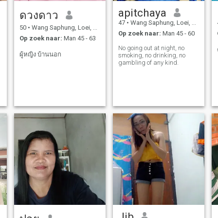
apitchaya
ดวงดาว
47
•
Wang Saphung, Loei, Thailand
50
•
Wang Saphung, Loei, Thailand
Op zoek naar:
Man 45 - 60
Op zoek naar:
Man 45 - 63
No going out at night, no
ผู้หญิง บ้านนอก
smoking, no drinking, no
gambling of any kind.
Jib