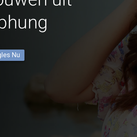
phung
gles Nu