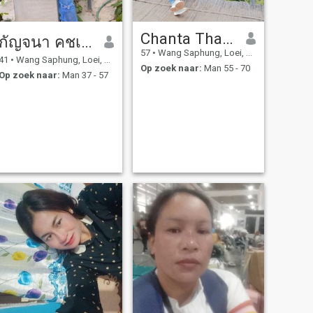
Chanta Thaveekaew
กัญจนา คชเสนี
57
•
Wang Saphung, Loei, Thailand
41
•
Wang Saphung, Loei, Thailand
Op zoek naar:
Man 55 - 70
Op zoek naar:
Man 37 - 57