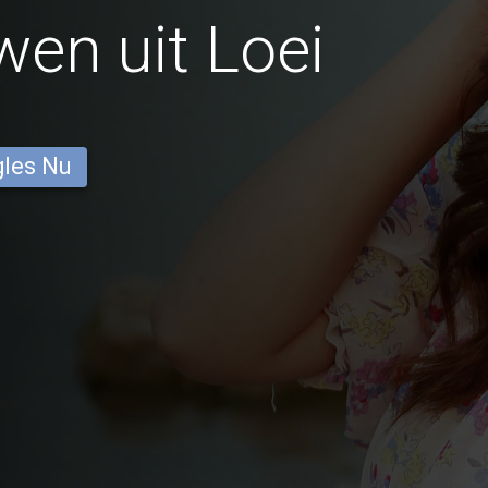
en uit Loei
gles Nu