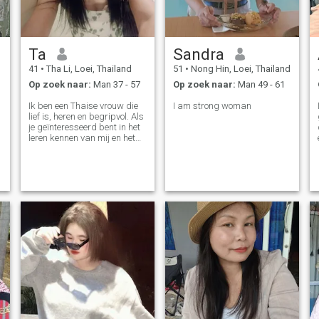
Ta
Sandra
41
•
Tha Li, Loei, Thailand
51
•
Nong Hin, Loei, Thailand
Op zoek naar:
Man 37 - 57
Op zoek naar:
Man 49 - 61
Ik ben een Thaise vrouw die
I am strong woman
lief is, heren en begripvol. Als
je geïnteresseerd bent in het
leren kennen van mij en het
ontwikkelen van een relatie
met een verzorger, neem
gerust contact op met.