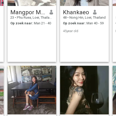
Mangpor Monthira
Khankaeo
23
•
Phu Ruea, Loei, Thailand
48
•
Nong Hin, Loei, Thailand
Op zoek naar:
Man 21 - 40
Op zoek naar:
Man 40 - 59
45year old