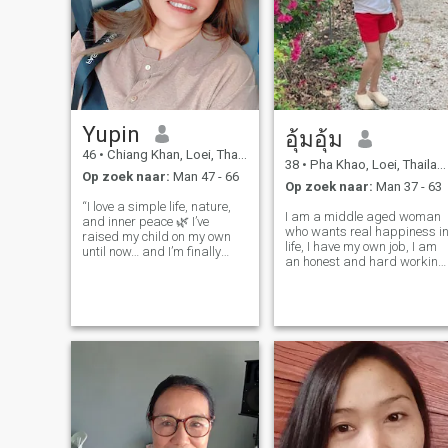
Yupin
อุ้มอุ้ม
46
•
Chiang Khan, Loei, Thailand
38
•
Pha Khao, Loei, Thailand
Op zoek naar:
Man 47 - 66
Op zoek naar:
Man 37 - 63
“I love a simple life, nature,
I am a middle aged woman
and inner peace 🌿 I’ve
who wants real happiness i
raised my child on my own
life, I have my own job, I am
until now… and I’m finally
an honest and hard working
ready to open my heart I
woman who wants a man
believe in destiny, and I
who will take care of me and
believe that the right person
love me in my life, I don't wan
—someone who shares the
just a boyfriend who takes
same values—truly exists 🤍”
me on vacation, I want love,