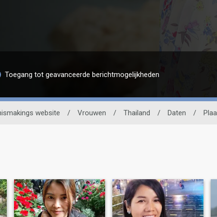
Toegang tot geavanceerde berichtmogelijkheden
nismakings website
/
Vrouwen
/
Thailand
/
Daten
/
Plaa