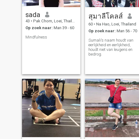
sada
สุมาลีโคลส์
43
•
Pak Chom, Loei, Thailand
60
•
Na Hao, Loei, Thailand
Op zoek naar:
Man 39 - 60
Op zoek naar:
Man 56 - 70
Mindfulness
Sumali's naam houdt van
eerlijkheid en eerlijkheid,
houdt niet van leugens en
bedrog.