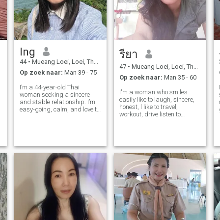
ontmoet 🥰) ten slotte, als u
en Ik heb dezelfde
bestemming, we zullen 2
plaatsen om te wonen, we
kunnen ontsnappen aan de
kou om tijd door te brengen in
Ing
Thailand! Hoop, het lot zal de
รียา
bonus aan het einde van het
44
•
Mueang Loei, Loei, Thailand
jaar hebben volgens hij heeft
47
•
Mueang Loei, Loei, Thailand
Op zoek naar:
Man 39 - 75
het grote werk gedaan. ❤ ️
Op zoek naar:
Man 35 - 60
I’m a 44-year-old Thai
I'm a woman who smiles
woman seeking a sincere
easily like to laugh, sincere,
and stable relationship. I’m
honest, l like to travel,
easy-going, calm, and love to
workout, drive listen to
laugh. I’m ready to give love
music,, friendly always
and loyalty to the right
learning,single and looking
person—someone who’s lucky
😂😂และสำคัญกว่าฉันชอบ
to share beautiful moments,
travel, and build a happy life
สร้างเสียงหัวเราะและรอยยิ้ม
tog
ฉันชอบทำอสาหารรัก
ธรรมชาติฉันชอบออกกำลัง
กายฉั