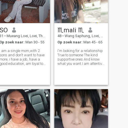
SO
♏mali ♏
31
•
Mueang Loei, Loei, Thailand
48
•
Wang Saphung, Loei, Thailand
Op zoek naar:
Man 30 - 55
Op zoek naar:
Man 45 - 65
I am a single mom,with 2
I'm looking for a relationship
sons and don't want to have
True to someone The kind
more, i have a job, have a
supportive ones And know
good education, am loyal to
what you want.I am attentive
love, and have been single for
and honest.and interested in
3 years, you don't need to
creating something together
take care of my kids, just
Self-development is
take care of me and make
independent Likes to play,
me happy, that's enough.😊
has a sense of humor And
have a posi