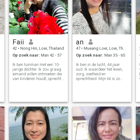
Faii
an
42
•
Nong Hin, Loei, Thailand
47
•
Mueang Loei, Loei, Thailand
Op zoek naar:
Man 42 - 57
Op zoek naar:
Man 35 - 65
Ik ben tuinman met een 10-
Ik ben in de lucht, 44 jaar
jarige dochter. Ik zou graag
oud. Ik waardeer het leven,
n
iemand willen ontmoeten die
zorg, zoetheid en
van kinderen houdt, oprecht
oprechtheid. Mijn lot is zo
en eerlijk is. Ik heb een baan,
ring voor het zoeken naar de
ik heb mijn eigen tuin, ik weet
juiste man voor mij. Daar, ik
dat ik een gewone vrouw ben.
moet hem een beetje helpen
t
Ik zou graag een minnaar
door naar deze website te
hebben die tot bij mij blijft. Ik
gaan. Ik zou graag zien hoe
hoop dat ik mijn lot hier zal
het gaat. Ten tweede, u zal
vinden.
worden uitgenodigd om mijn
speciale gast in Thailand als
we goed met elkaar kunnen
opschieten. (Ik weet zeker
dat u niet zal toestaan dat
een dame de wereld reist om
u te ontmoeten voor de vuist