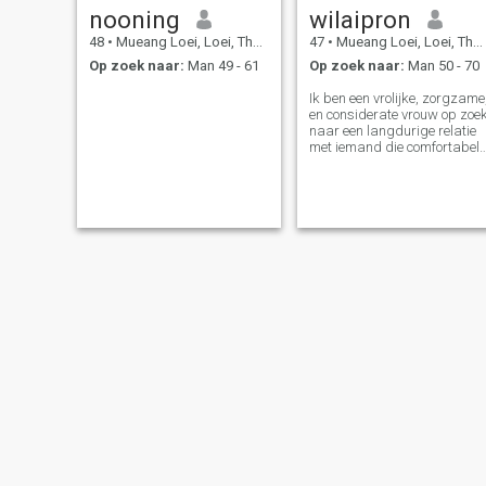
nooning
wilaipron
48
•
Mueang Loei, Loei, Thailand
47
•
Mueang Loei, Loei, Thailand
Op zoek naar:
Man 49 - 61
Op zoek naar:
Man 50 - 70
Ik ben een vrolijke, zorgzame
en considerate vrouw op zoe
naar een langdurige relatie
met iemand die comfortabel
is met een lange-
afstandsrelatie. Ik ben op
zoek naar een vriendelijke,
eerlijke, warme heer die
klaar is om te zorgen.
wanna
kanokwan phonla