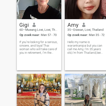
Gigi
Amy
60
•
Mueang Loei, Loei, Thailand
35
•
Erawan, Loei, Thailand
Op zoek naar:
Man 57 - 70
Op zoek naar:
Man 35 - 72
If you're looking for a serious,
Hello my name is
sincere, and loyal Thai
warankanipa but you can
woman who will take care of
call me Amy, I'm 35 years
you in retirement, I'm the
old,i'm from Thailand,loei
woman you're looking for.
province .i live with family . i
And I'm looking for a man
have 3 children.i'm not good
who is serious about love,
at English. by the way i'm
faithful, and willing to care
smile easily,be a good
for me forever. If you want t
person,honor , honest,i don't
smoke ,drink g