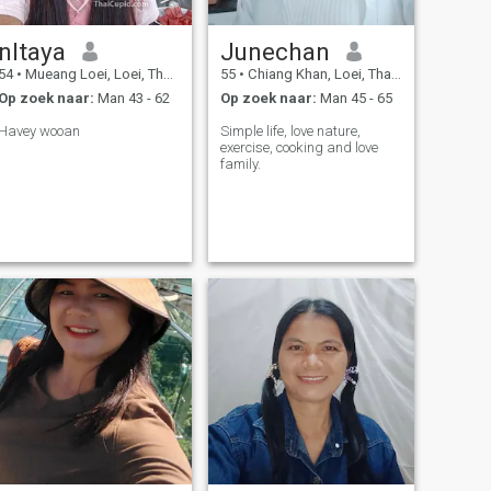
omdat de warmte van het
hart, oprechtheid en loyaliteit
dichter bij me zijn.
nltaya
Junechan
54
•
Mueang Loei, Loei, Thailand
55
•
Chiang Khan, Loei, Thailand
Op zoek naar:
Man 43 - 62
Op zoek naar:
Man 45 - 65
Havey wooan
Simple life, love nature,
exercise, cooking and love
family.