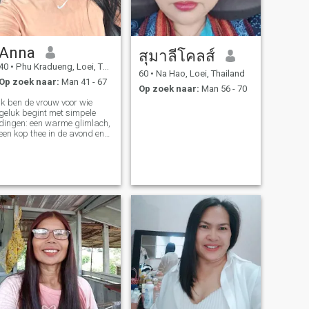
Anna
สุมาลีโคลส์
40
•
Phu Kradueng, Loei, Thailand
60
•
Na Hao, Loei, Thailand
Op zoek naar:
Man 41 - 67
Op zoek naar:
Man 56 - 70
Ik ben de vrouw voor wie
geluk begint met simpele
dingen: een warme glimlach,
een kop thee in de avond en
het gevoel dat je geliefde in
de buurt is. Ik ben vriendelijk
en zorgzaam, ik weet hoe ik
een gezelligheid en een sfeer
kan creëren waar je lang wilt
blijven. Ik hou van thuis
avonden wanneer je iets
heerlijks kunt koken, kaarsen
aansteken en gewoon van
elkaars aanwezigheid kunt
genieten. In mijn hart ben ik
een romanticus en ik geloof
dat ware liefde nog steeds
bestaat. Ik jaag niet op
heldere lichten en
luidruchtige gezelschappen,