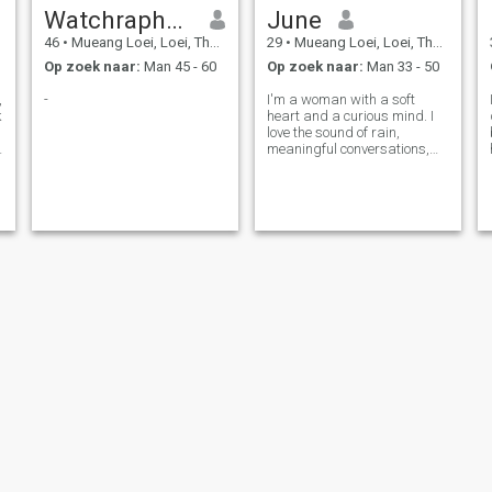
Watchraphon
June
46
•
Mueang Loei, Loei, Thailand
29
•
Mueang Loei, Loei, Thailand
Op zoek naar:
Man 45 - 60
Op zoek naar:
Man 33 - 50
,
-
I'm a woman with a soft
k
heart and a curious mind. I
love the sound of rain,
meaningful conversations,
and finding beauty in simple
moments. I may seem quiet
at first, but once I feel
comfortable, I enjoy laughing
and sharing stories. I'm
hoping to me
Kanokwan
วันทนา