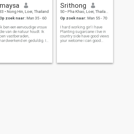
maysa
Srithong
33
•
Nong Hin, Loei, Thailand
50
•
Pha Khao, Loei, Thailand
Op zoek naar:
Man 35 - 60
Op zoek naar:
Man 55 - 70
Ik ben een eenvoudige vrouw
I hard working girl I have
die van de natuur houdt. Ik
Planting sugarcane i live in
ben vastberaden,
country side have good views
hardwerkend en geduldig. In
your welcome i can good
zaken van liefde, ben ik
cooking
loyaal en trouw.
VOLGENDE
Thasanee