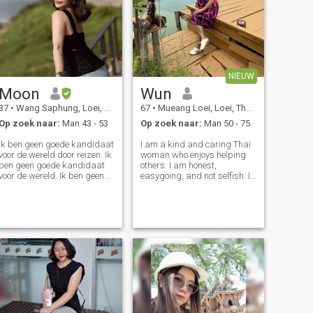
NIEUW
Moon
Wun
37
•
Wang Saphung, Loei, Thailand
67
•
Mueang Loei, Loei, Thailand
Op zoek naar:
Man 43 - 53
Op zoek naar:
Man 50 - 75
Ik ben geen goede kandidaat
I am a kind and caring Thai
voor de wereld door reizen. Ik
woman who enjoys helping
ben geen goede kandidaat
others. I am honest,
voor de wereld. Ik ben geen
easygoing, and not selfish. I
goede kandidaat voor de
believe that kindness,
wereld. Ik ben geen goede
respect, and family are the
kandidaat voor de wereld.
most important things in life.
trots en vreugde.
I hope to meet someone who
values a sincere relationship.