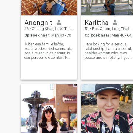
Anongnit
Karittha
46
•
Chiang Khan, Loei, Thailand
51
•
Pak Chom, Loei, Thailand
Op zoek naar:
Man 40 - 70
Op zoek naar:
Man 46 - 64
Ik ben een familie liefde,
I am looking for a serious
zoals vrede en schoonmaak,
relationship, I am a cheerful,
zoals reizen in de natuur, is
healthy woman who loves
een persoon die comfort T-
peace and simplicity. If you
shirts draagt en jans, houdt
are a man who truly loves
van zorgen voor familieleden,
and is honest, and is ready
kijk, is een rustig persoon.ik
to be happy in life with me
ben niet perfect in alles,
again, if you are looking for
maar ik ben altijd eerlijk als
the same kind of relationsh
ik van iets hou.