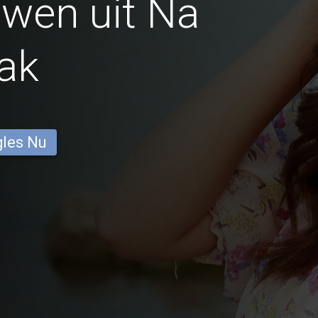
wen uit Na
ak
gles Nu