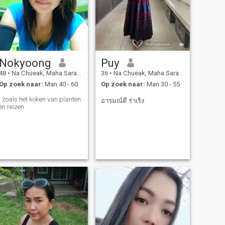
Nokyoong
Puy
48
•
Na Chueak, Maha Sarakham, Thailand
36
•
Na Chueak, Maha Sarakham, Thailand
Op zoek naar:
Man 40 - 60
Op zoek naar:
Man 30 - 55
l zoals het koken van planten
อารมณ์ดี ร่าเริง
en reizen