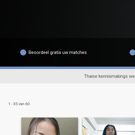
Beoordeel gratis uw matches
Thaise kennismakings we
1 - 35 van 60