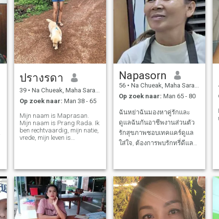
Napasorn
ปรางรดา
56
•
Na Chueak, Maha Sarakham, Thailand
39
•
Na Chueak, Maha Sarakham, Thailand
Op zoek naar:
Man 65 - 80
Op zoek naar:
Man 38 - 65
ฉันหย่าฉันมองหาคู่รักและ
Mijn naam is Maprasan.
ดูแลฉันกันอาชีพงานส่วนตัว
Mijn naam is Prang Rada. Ik
ben rechtvaardig, mijn natie,
รักสุขภาพชอบเทคแคร์ดูแล
vrede, mijn leven is
ใส่ใจ, ต้องการพบรักทรี่ดีและ
eenvoudig, ik ben tevreden
met waar ik trots op ben. Ik
ดูแลฉันช่วยเหลือ เข้าใจพูด
ben een alleenstaande
คุยกันเข้าใจยินดีเรียนรู้กัน
moeder. Als je me kunt
และกันรักเรา
accepteren, zal ik je ook
accepteren. Geld is geen
blijvend geluk. Liefde,
eerlijkheid is een beetje geluk
te noemen, duurzaamheid is
weinig maar gelukkig. Ik
kom hier om iemand te