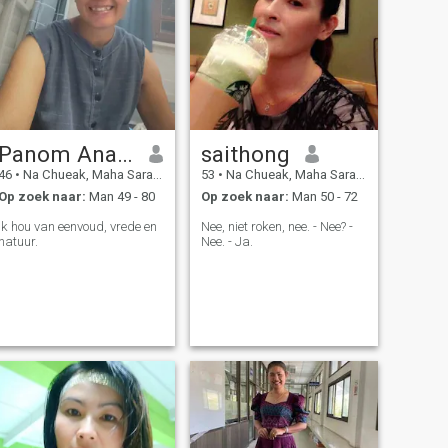
Panom Ananta
saithong
46
•
Na Chueak, Maha Sarakham, Thailand
53
•
Na Chueak, Maha Sarakham, Thailand
Op zoek naar:
Man 49 - 80
Op zoek naar:
Man 50 - 72
Ik hou van eenvoud, vrede en
Nee, niet roken, nee. - Nee? -
natuur.
Nee. - Ja.