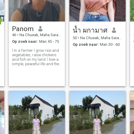
Panom
น้ำ ผกามาศ
46
•
Na Chueak, Maha Sarakham, Thailand
50
•
Na Chueak, Maha Sarakham, Thailand
Op zoek naar:
Man 45 - 75
Op zoek naar:
Man 30 - 60
l m a farmer l grow rice and
vegetables, raise chickens
and fish on my land. l love a
simple, peaceful life and the
beautiful nature.