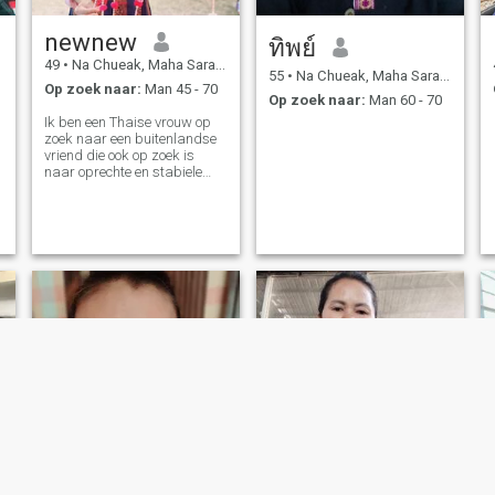
newnew
ทิพย์
49
•
Na Chueak, Maha Sarakham, Thailand
55
•
Na Chueak, Maha Sarakham, Thailand
Op zoek naar:
Man 45 - 70
Op zoek naar:
Man 60 - 70
Ik ben een Thaise vrouw op
zoek naar een buitenlandse
vriend die ook op zoek is
naar oprechte en stabiele
liefde. Ik ben een vrouw die
geniet van een eenvoudig en
vredig leven. Ik ben eerlijk en
respecteer mijn partner, en ik
ben op zoek naar een man
die op zoek is naar dezelfde
dingen... iemand die me
respecteert en alles voor me
kan zijn. Als je die persoon
bent, voel je vrij om hallo te
zeggen en mij beter te leren
kennen.