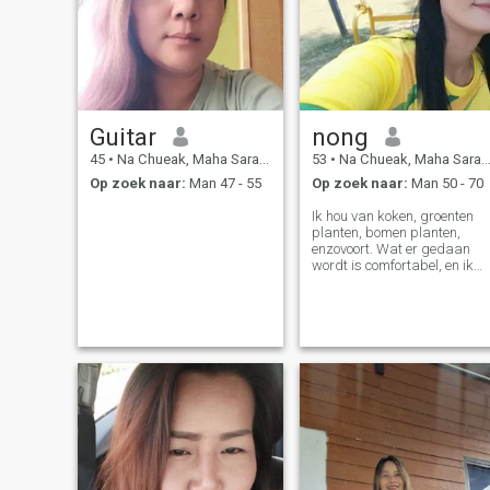
Guitar
nong
45
•
Na Chueak, Maha Sarakham, Thailand
53
•
Na Chueak, Maha Sarakham, Thailand
Op zoek naar:
Man 47 - 55
Op zoek naar:
Man 50 - 70
Ik hou van koken, groenten
planten, bomen planten,
enzovoort. Wat er gedaan
wordt is comfortabel, en ik
doe vriendelijkheid aan de
mensen om me heen.