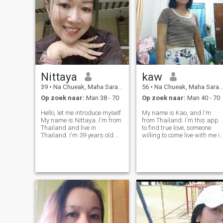
Nittaya
kaw
39
•
Na Chueak, Maha Sarakham, Thailand
56
•
Na Chueak, Maha Sarakham, Thailand
Op zoek naar:
Man 38 - 70
Op zoek naar:
Man 40 - 70
Hello, let me introduce myself.
My name is Kao, and I'm
My name is Nittaya. I'm from
from Thailand. I'm this app
Thailand and live in
to find true love, someone
Thailand. I'm 39 years old.
willing to come live with me in
I'm single. I'm looking for a
Thailand. My home is in the
good man, good heart,
countryside; I raise chickens
gentleman, and love the way
and dogs, and the air is
I am. I'm here not for sex
wonderful. I have two
online.But I'm looking for true
daughters who are married,
l
but I