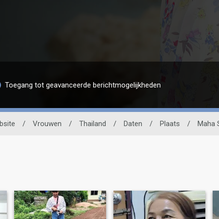
Toegang tot geavanceerde berichtmogelijkheden
bsite
/
Vrouwen
/
Thailand
/
Daten
/
Plaats
/
Maha 