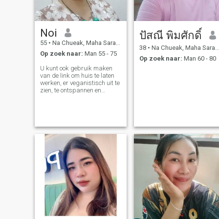
Noi
ปัสณี พิมศักดิ์
55
•
Na Chueak, Maha Sarakham, Thailand
38
•
Na Chueak, Maha Sarakham, Thailand
Op zoek naar:
Man 55 - 75
Op zoek naar:
Man 60 - 80
U kunt ook gebruik maken
van de link om huis te laten
werken, er veganistisch uit te
zien, te ontspannen en
voorzichtig te zijn met
geliefden.