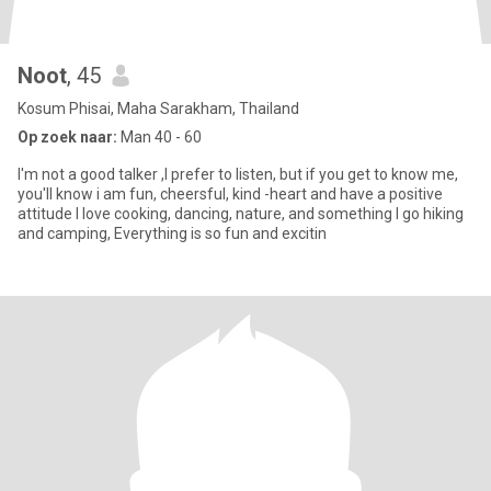
Noot
, 45
Kosum Phisai, Maha Sarakham, Thailand
Op zoek naar:
Man 40 - 60
I'm not a good talker ,I prefer to listen, but if you get to know me,
you'll know i am fun, cheersful, kind -heart and have a positive
attitude I love cooking, dancing, nature, and something I go hiking
and camping, Everything is so fun and excitin