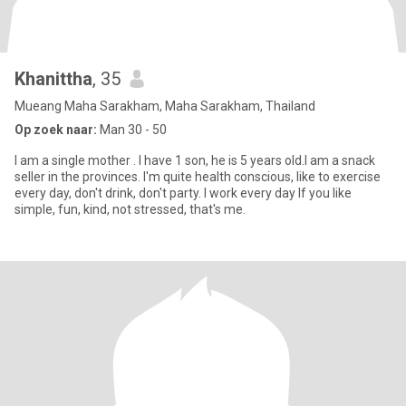
Khanittha
, 35
Mueang Maha Sarakham, Maha Sarakham, Thailand
Op zoek naar:
Man 30 - 50
I am a single mother . I have 1 son, he is 5 years old.I am a snack
seller in the provinces. I'm quite health conscious, like to exercise
every day, don't drink, don't party. I work every day If you like
simple, fun, kind, not stressed, that's me.