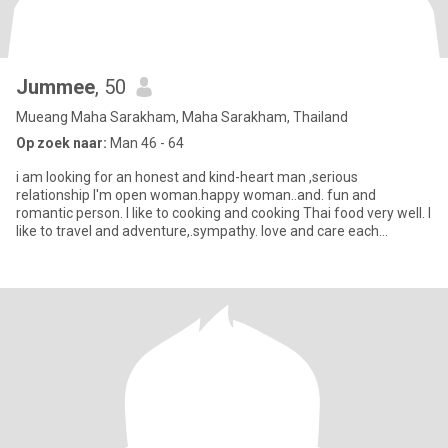
Jummee
, 50
Mueang Maha Sarakham, Maha Sarakham, Thailand
Op zoek naar:
Man 46 - 64
i am looking for an honest and kind-heart man ,serious
relationship I'm open woman.happy woman..and. fun and
romantic person. l like to cooking and cooking Thai food very well. I
like to travel and adventure,.sympathy. love and care each
other..playf