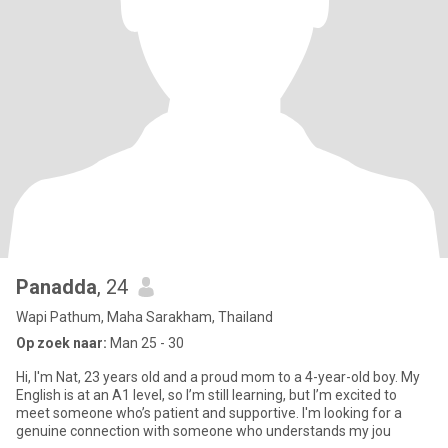
Panadda
, 24
Wapi Pathum, Maha Sarakham, Thailand
Op zoek naar:
Man 25 - 30
Hi, I'm Nat, 23 years old and a proud mom to a 4-year-old boy. My
English is at an A1 level, so I’m still learning, but I’m excited to
meet someone who’s patient and supportive. I'm looking for a
genuine connection with someone who understands my jou