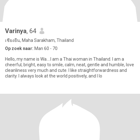
Varinya
, 64
เชียงยืน, Maha Sarakham, Thailand
Op zoek naar:
Man 60 - 70
Hello, my name is Wa....I am a Thai woman in Thailand. I am a
cheerful, bright, easy to smile, calm, neat, gentle and humble, love
cleanliness very much and cute. I like straightforwardness and
clarity. I always look at the world positively, and I lo