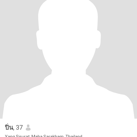
ปิ่น
, 37
Yang Sisurat, Maha Sarakham, Thailand