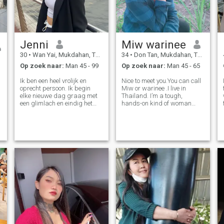
Jenni
Miw warinee
30
•
Wan Yai, Mukdahan, Thailand
34
•
Don Tan, Mukdahan, Thailand
Op zoek naar:
Man 45 - 99
Op zoek naar:
Man 45 - 65
Ik ben een heel vrolijk en
Nice to meet you.You can call
oprecht persoon. Ik begin
Miw or warinee .I live in
elke nieuwe dag graag met
Thailand. I’m a tough,
een glimlach en eindig het
hands-on kind of woman
ook met een lach. In het leven
and I really love cooking.
zijn er veel redenen voor
When I have free time, I love
verdriet en ik begrijp dat je je
traveling to nature spots. I
niet altijd gelukkig kunt
love mountains, trees, and
voelen, maar toch denk ik dat
streams. Whenever I get to
je de meest positieve houding
experien
tegenover het leven nodig Zou
je graag een trouwe,
vriendelijke, heldere en
energieke dame naast je
hebben die weet hoe ze voor
zichzelf en haar man moet
zorgen? Als uw antwoord "ja"
is, dan ben ik precies de
juiste persoon voor u!
Trouwens, ik heb een goed