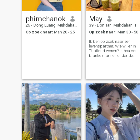
phimchanok
May
26
•
Dong Luang, Mukdahan, Thailand
39
•
Don Tan, Mukdahan, Thailand
Op zoek naar:
Man 20 - 25
Op zoek naar:
Man 30 - 50
Ik ben op zoek naar een
levenspartner. Wie wil er in
Thailand wonen? Ik hou van
blanke mannen onder de
zestig. Iemand die alles kan
delen, geluk en verdriet. Ik
hou van vrede en eenvoud.
Als we dezelfde houding
hebben, laten we elkaar lere
kennen.