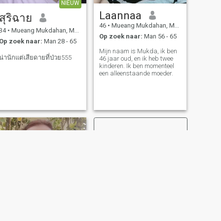
NIEUW
Laannaa
สุริฉาย
46
•
Mueang Mukdahan, Mukdahan, Thailand
34
•
Mueang Mukdahan, Mukdahan, Thailand
Op zoek naar:
Man 56 - 65
Op zoek naar:
Man 28 - 65
Mijn naam is Mukda, ik ben
น่านักแต่เสียดายที่ป่วย555
46 jaar oud, en ik heb twee
kinderen. Ik ben momenteel
een alleenstaande moeder.
VOLGENDE