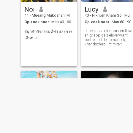
Noi
Lucy
44
•
Mueang Mukdahan, Mukdahan, Thailand
40
•
Nikhom Kham Soi, Mukdahan, Thailand
Op zoek naar:
Man 40 - 60
Op zoek naar:
Man 60 - 90
Ik ben op zoek naar een lieve
สนุกกับกิจกรรมที่ทำ และการ
en grappige zielsverwant,
เดินทาง
portret, liefde, romantiek,
vriendschap, intimiteit, l
relatie, spiritualiteit of
iemand die compatibel is en
betrouwbaar