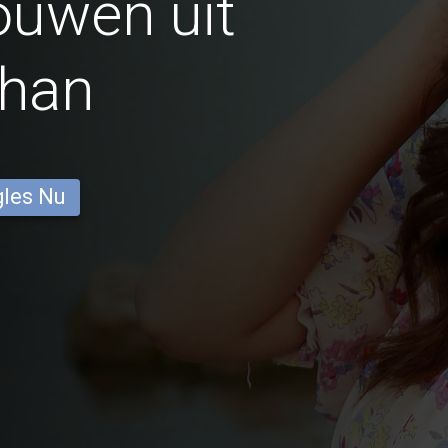
ouwen uit
han
gles Nu