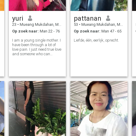
gevoel voor humor en ik ben
vol ideeën. Je zult je nooit
vervelen met mij).
yuri
pattanan
23
•
Mueang Mukdahan, Mukdahan, Thailand
53
•
Mueang Mukdahan, Mukdahan, Thailand
Op zoek naar:
Man 22 - 76
Op zoek naar:
Man 47 - 65
I am a young single mother. I
Liefde, één, eerlijk, oprecht.
have been through a lot of
love pain. I just need true love
and someone who can
support me.😊
n