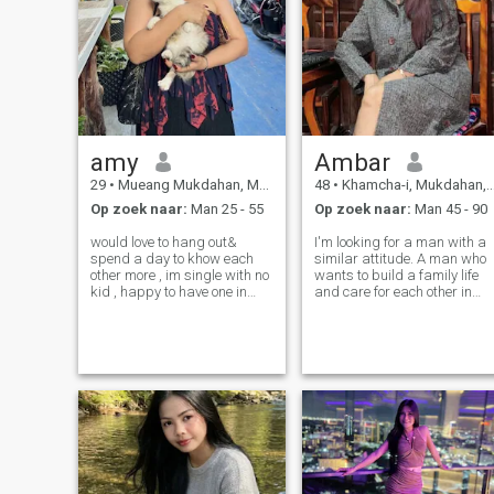
amy
Ambar
29
•
Mueang Mukdahan, Mukdahan, Thailand
48
•
Khamcha-i, Mukdahan, Thailand
Op zoek naar:
Man 25 - 55
Op zoek naar:
Man 45 - 90
would love to hang out&
I'm looking for a man with a
spend a day to khow each
similar attitude. A man who
other more , im single with no
wants to build a family life
kid , happy to have one in
and care for each other in
happy and joyful with
later years. Whether he's rich
understandable atmosphere
or poor doesn't matter;
i have agreat sense of humor
what's important is how
and love to explore the world.
much care and attention he
I love watching horror movies
provides. If you know how to
and r
fi