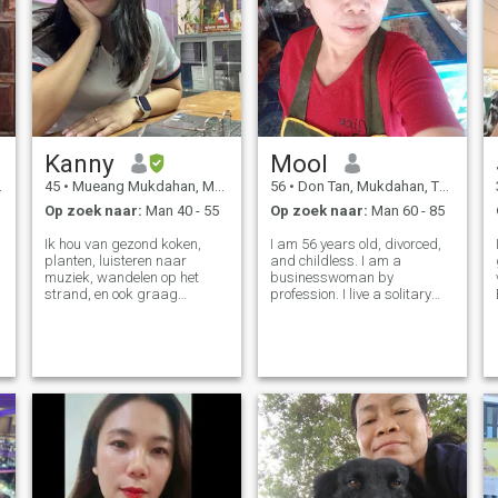
Kanny
Mool
45
•
Mueang Mukdahan, Mukdahan, Thailand
56
•
Don Tan, Mukdahan, Thailand
Op zoek naar:
Man 40 - 55
Op zoek naar:
Man 60 - 85
Ik hou van gezond koken,
I am 56 years old, divorced,
planten, luisteren naar
and childless. I am a
muziek, wandelen op het
businesswoman by
strand, en ook graag
profession. I live a solitary
tuinieren, doen yoga en
and lonely life. I came here to
cardio Ik ben een
find a life partner, someone to
gepassioneerde, zorgzame,
be by my side, a friend, a
romantische, respectvolle
lover, someone to care for me
vrouw die gelooft in loyaliteit
in my later years, along with
en vertrouwen. Ik ben niet de
a
beste persoon maar ik kan
het beste doen voor iemand
die ik ontmoet.