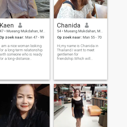
Kaen
Chanida
47
•
Mueang Mukdahan, Mukdahan, Thailand
54
•
Mueang Mukdahan, Mukdahan, Thailand
Op zoek naar:
Man 47 - 99
Op zoek naar:
Man 55 - 70
I am a nice woman looking
Hi,my name is Chanida in
for a long-term relationship
Thailand.I want to meet
with someone who is ready
gentlemen for
for a long-distance
friendship.Which will
relationship. A kind, honest,
hopefully lead to a long-term
warm gentleman who is
commitment.I am a Thai
ready to care for and
woman who is sweet, gentle
support each other. If you are
and understanding.If you are
interested in getting to know
interested in getting to know
a caring Thai
me and developing a relati