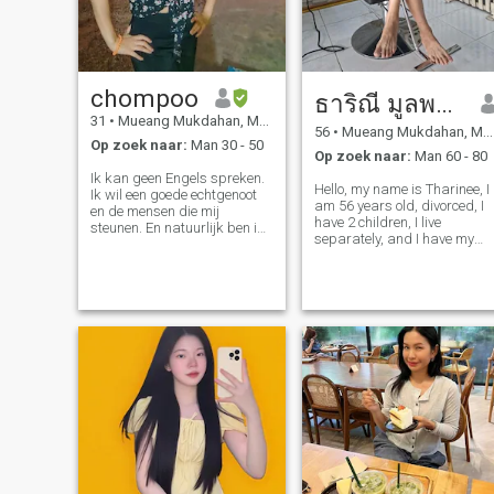
chompoo
ธาริณี มูลพรม
31
•
Mueang Mukdahan, Mukdahan, Thailand
56
•
Mueang Mukdahan, Mukdahan, Thailand
Op zoek naar:
Man 30 - 50
Op zoek naar:
Man 60 - 80
Ik kan geen Engels spreken.
Hello, my name is Tharinee, I
Ik wil een goede echtgenoot
am 56 years old, divorced, I
en de mensen die mij
have 2 children, I live
steunen. En natuurlijk ben ik
separately, and I have my
zeker dat ik een goede vrouw
own small business career,
ben. En ik ben ervan
and I live here. I am a small,
overtuigd dat ik een goede
slim woman. I want to find a
vrouw zal dienen aan de
life partner to be by my
persoon van wie ik hou en de
side.And I'm ready to open
persoon die ik verkies om
my
echtgenoot te zijn Ik ben
verantwoordelijk voor het
verkopen en bestellen van
producten. Ik gebruik de
vertaling app. Kan de
vergadering verstoren.
mensen\" eén ding dat
belangrijk is in liefde, seks is
belangrijk voor mij.