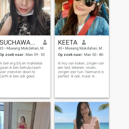
SUCHAWADEE
KEETA
33
•
Mueang Mukdahan, Mukdahan, Thailand
45
•
Mueang Mukdahan, Mukdahan, Thailand
Op zoek naar:
Man 39 - 55
Op zoek naar:
Man 50 - 80
Ik ben erg blij en makkelijk
Ik hou van koken, zingen van
gaan.ik ben behulpzaam
een lied, tekenen, reizen,
voor vriend en down to
zorgen voor tuin. Niemand is
Earth.ik ben ook goed
perfect. Ik ook, maar ik
luisteraar met open-minded
probeer elke dag te leven om
ook.het belangrijkste, ik hou
te perfectioneren, doe alles
zo veel van mijn familie, met
naar beste vermogen, zelfs
liefde en steun van de familie
als het niet perfect is in de
heeft gevormd zoals ik
gedachten van anderen,
vandaag ben en ik ben erg
maar voor mij is het perfect.
blij. Ik stel het doel en ik moet
echt neerbuigend om het te
bereiken. Ik geef niet
gemakkelijk op. ik ben vrije
tijd, ik leef naar tuinieren,
Thaise en China Herbal