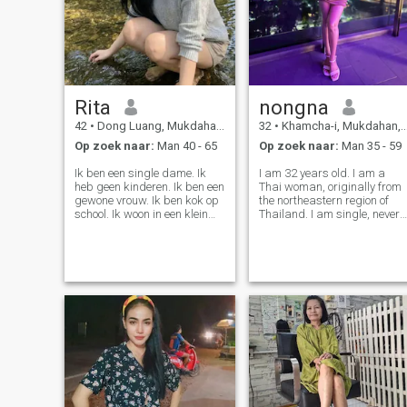
Rita
nongna
42
•
Dong Luang, Mukdahan, Thailand
32
•
Khamcha-i, Mukdahan, Thailand
Op zoek naar:
Man 40 - 65
Op zoek naar:
Man 35 - 59
Ik ben een single dame. Ik
I am 32 years old. I am a
heb geen kinderen. Ik ben een
Thai woman, originally from
gewone vrouw. Ik ben kok op
the northeastern region of
school. Ik woon in een klein
Thailand. I am single, never
dorpje in de vallei. Ik ben
married, and have no
misschien niet mooi, maar ik
children. I have a bachelor's
ben oprecht, eerlijk. Ik hoop
degree. I am a petite woman,
een vriendelijke man te
156 cm tall, weigh 50 kg,
ontmoeten en een eerlijke,
have long black hair, and a
oprechte, warme man.
good f