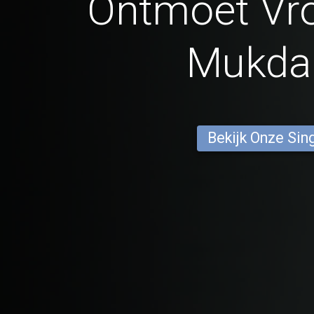
Ontmoet Vr
Mukda
Bekijk Onze Sin