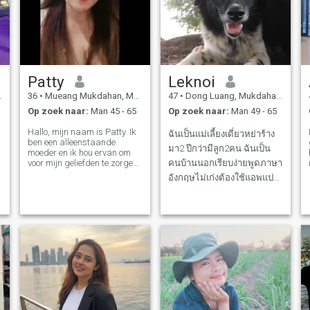
Patty
Leknoi
36
•
Mueang Mukdahan, Mukdahan, Thailand
47
•
Dong Luang, Mukdahan, Thailand
Op zoek naar:
Man 45 - 65
Op zoek naar:
Man 49 - 65
Hallo, mijn naam is Patty. Ik
ฉันเป็นแม่เลี้ยงเดี่ยวหย่าร้าง
ben een alleenstaande
มา2 ปีกว่ามีลูก2คน ฉันเป็น
moeder en ik hou ervan om
voor mijn geliefden te zorgen.
คนบ้านนอกเรียบง่ายพูดภาษา
Ik ben een vrolijke en
อังกฤษไม่เก่งต้องใช้แอพแปล
positieve persoon. Ik ben op
ช่วยเป็นคนดี ซื่อสัตย์รักจริง
zoek naar een serieuze
relatie, een die een familie
ใจดีมีน้ำใจ รักครอบครัวไม่
kan worden in de toekomst.
ชอบนินทา ไม่เที่ยวกลางคืน
Ik geloof dat ik op een dag
een minnaar zal vinden die
ไม่เล่นการพนัน ไม่ยุ่งเกี่ยวกับ
zo serieus over de relatie is
ยาเสพติด เป็นคนจริงไม่เล่น
als ik. Ik ben klaar om voor
เกมส
hem te zorgen en samen met
hem te leren. Ik ben klaar om
mijn geliefde te respecteren
en klaar om eerlijk te zijn.