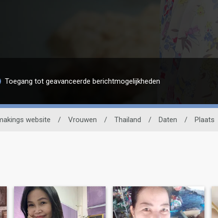
Toegang tot geavanceerde berichtmogelijkheden
makings website
/
Vrouwen
/
Thailand
/
Daten
/
Plaats