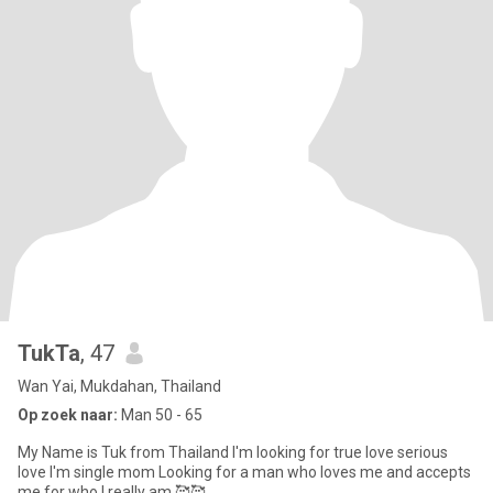
TukTa
, 47
Wan Yai, Mukdahan, Thailand
Op zoek naar:
Man 50 - 65
My Name is Tuk from Thailand I'm looking for true love serious
love I'm single mom Looking for a man who loves me and accepts
me for who I really am.🥰🥰