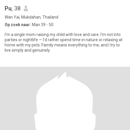
Pu
, 38
Wan Yai, Mukdahan, Thailand
Op zoek naar:
Man 39 - 50
I'm a single mom raising my child with love and care. I'm not into
parties or nightlife — I'd rather spend time in nature or relaxing at
home with my pets. Family means everything to me, and I try to
live simply and genuinely.