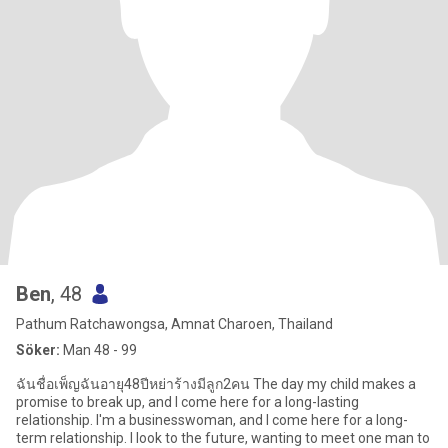
Ben
, 48
Pathum Ratchawongsa, Amnat Charoen, Thailand
Söker:
Man 48 - 99
ฉันชื่อเพ็ญฉันอายุ48ปีหย่าร้างมีลูก2คน The day my child makes a
promise to break up, and I come here for a long-lasting
relationship. I'm a businesswoman, and I come here for a long-
term relationship. I look to the future, wanting to meet one man to