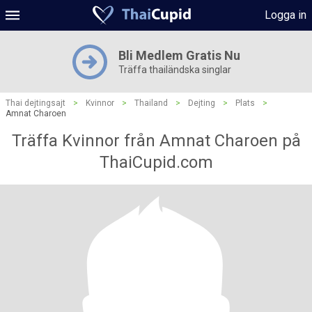
Logga in
Bli Medlem Gratis Nu
Träffa thailändska singlar
Thai dejtingsajt
>
Kvinnor
>
Thailand
>
Dejting
>
Plats
>
Amnat Charoen
Träffa Kvinnor från Amnat Charoen på
ThaiCupid.com