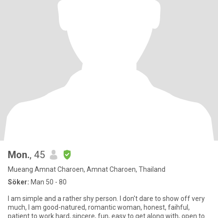
Mon.
, 45
Mueang Amnat Charoen, Amnat Charoen, Thailand
Söker:
Man 50 - 80
I am simple and a rather shy person. I don't dare to show off very
much, I am good-natured, romantic woman, honest, faihful,
patient to work hard, sincere, fun, easy to get along with, open to