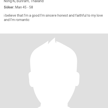
Nong Ki, Buriram, Thailand
Söker:
Man 45 - 58
i believe that I’m a good I’m sincere honest and faithful to my love
and I’m romantic