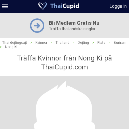
Logga in
Bli Medlem Gratis Nu
Träffa thailändska singlar
Thai dejtingsajt
>
Kvinnor
>
Thailand
>
Dejting
>
Plats
>
Buriram
>
Nong Ki
Träffa Kvinnor från Nong Ki på
ThaiCupid.com