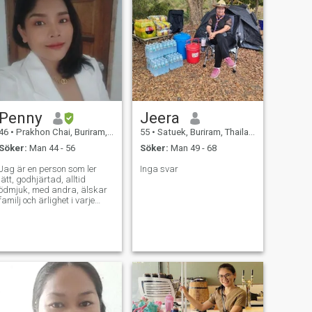
Penny
Jeera
46
•
Prakhon Chai, Buriram, Thailand
55
•
Satuek, Buriram, Thailand
Söker:
Man 44 - 56
Söker:
Man 49 - 68
Jag är en person som ler
Inga svar
lätt, godhjärtad, alltid
ödmjuk, med andra, älskar
familj och ärlighet i varje
relation jag gillar natur eller
chilling vid havet, men att gå
på stranden är en sak som
är viktig och jag gillar det
väldigt mycket. Jag gillar
kaffe, och motion, och jag
gillar det. Jag är ett barn,
men jag är inte ett barn, men
jag är ett barn, jag är ett
barn, jag är ett barn, jag är