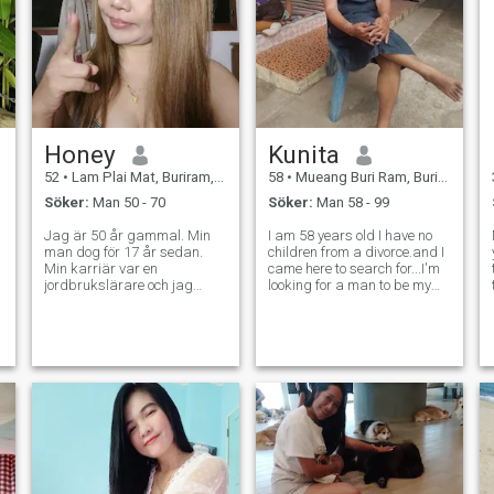
kultur.
Honey
Kunita
52
•
Lam Plai Mat, Buriram, Thailand
58
•
Mueang Buri Ram, Buriram, Thailand
Söker:
Man 50 - 70
Söker:
Man 58 - 99
Jag är 50 år gammal. Min
I am 58 years old I have no
man dog för 17 år sedan.
children from a divorce.and I
Min karriär var en
came here to search for...I'm
jordbrukslärare och jag
looking for a man to be my
arbetade online som en
life partner, and I'm aiming
YouTube för att planera mitt
for a long-term relationship.
liv utanför boxen. Mitt sinne
I'm a good woman with a
var bra, jag gillade att
kind heart; I'm a positive
förbättra mina
person and I look for a l
livskunskaper, jag såg
m
positiv, jag var liten, min
personlighet var bra, jag var
söt och sexig. Jag tyckte om
att vara med mina nära och
kära, jag tyckte om att lära
sig världen inuti. Att vara