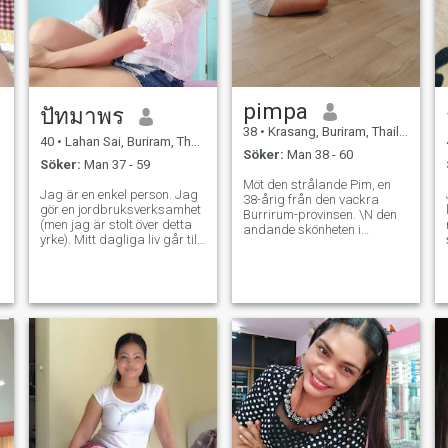
flitig, ärlig och lojal mot de
flesta älskare, som
utmaningar och vill leva med
någon som verkligen älskar
mig. Min specialitet är att
jag kan ta hand om min
partner mycket väl. Mitt
pimpa
personliga motto är livet för
ปัทมาพร
min partner är mitt liv. Jag
38
•
Krasang, Buriram, Thailand
kommer att göra allt för att
40
•
Lahan Sai, Buriram, Thailand
Söker:
Man 38 - 60
.
min partner ska vara lycklig.
Söker:
Man 37 - 59
a
Möt den strålande Pim, en
Jag är en enkel person. Jag
38-årig från den vackra
gör en jordbruksverksamhet
Burrirum-provinsen. \N den
(men jag är stolt över detta
andande skönheten i
yrke). Mitt dagliga liv går till
Thailand, med sina gyllene
gummiplantagen och tar
stränder och höga berg,
hand om min familj.. Jag är
förtrollar praktiskt taget
inte rik. Jag hoppas att
människor över hela världen.
någon som förstår och
stående på 163 cm och
verkligen älskar mig, inte
väger 58 kg, och jag har 2
bara det ögonformade
dater, som är 4,8 år gammal
utseendet (för att jag inte är
”En lojal kvinna som
en vacker person, men kan
värdesätter ärlighet och
se 😅) men titta på mig
vänlighet, är Pim också
uppriktigt 😊 😊
adventuous, lekfull och
sammansatt.” jag älskade
att laga både thailändska
och västerländska rätter, och