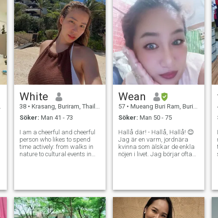
White
Wean
38
•
Krasang, Buriram, Thailand
57
•
Mueang Buri Ram, Buriram, Thailand
Söker:
Man 41 - 73
Söker:
Man 50 - 75
I am a cheerful and cheerful
Hallå där! - Hallå, Hallå! 😊
person who likes to spend
Jag är en varm, jordnära
time actively: from walks in
kvinna som älskar de enkla
nature to cultural events in
nöjen i livet. Jag börjar ofta
the city. My heart belongs to
min morgon med en god
art and creativity and I am
kopp kaffe, njuter av en
always looking for new ways
fridfull utsikt eller planerar
b
to express my creativity. I
min nästa utflykt till naturen,
appreciate deep communi
oavsett om det är en
vandring uppför ett
d