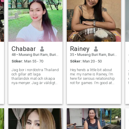
Chabaar
Rainey
48
•
Mueang Buri Ram, Buriram, Thailand
35
•
Mueang Buri Ram, Buriram, Thailand
Söker:
Man 55 - 70
Söker:
Man 20 - 50
Jag bor i nordöstra Thailand
Hey here’s a little bit about
och gillar att laga
me: my name is Rainey, I’m
thailändsk mat och skapa
here for serious relationship
nya menyer. Jag är väldigt
not for games. I’m good at
frisk. Jag gillar att cykla och
cooking… and I enjoy
jockey och gillar att gå på
exploring new areas or
stranden. Jag är en vanlig
things I like traveling, my
kvinna. Jag är en lätt att gå
dream is to have a happy
ner till jorden. Jag är en bra
family:) I hope I could find one
kille. Jag älskar att le och
here
vara grov, jag gillar att
hjälpa och muntra upp
människor, jag anpassar
mig lätt till människor och