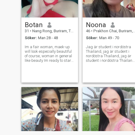
Botan
Noona
31
•
Nang Rong, Buriram, Thailand
46
•
Prakhon Chai, Buriram, Thailand
Söker:
Man 28 - 48
Söker:
Man 49 - 70
Im a fair woman, maek-up
Jag är student i nordöstra
will look especially beautiful
Thailand, jag är student i
of course, woman in general
nordöstra Thailand, jag är
like beauty Im ready to start
student i nordöstra Thailand
a New life, no need to be very
jag är student i landet, jag
rich and to much of money, no
är student i landet, jag är
hands Om en kvinna väljer
student i landet, jag är
dig ska du älska och
student i landet, jag är
respektera henne. Jag vill ha
student i landet, jag är
en man som arbetar hårt. Att
student i landet, jag är
kunna ta hand om vår familj,
student i landet, jag är
älska min familj, mina
student i landet, jag är
bröder och systrar som om
student i landet, jag är
de vore min egen familj. Jag
student i landet, jag är
tycker om män som
student i landet, jag är
respekterar kvinnor. Jag vill
student i landet och student i
berätta att det fortfarande
landet. Jag kommer inte att
finns många bra kvinnor. -
kunna göra något arbete
Jag är en av dem. - Ja.
som jag kan göra, jag
kommer inte att kunna göra