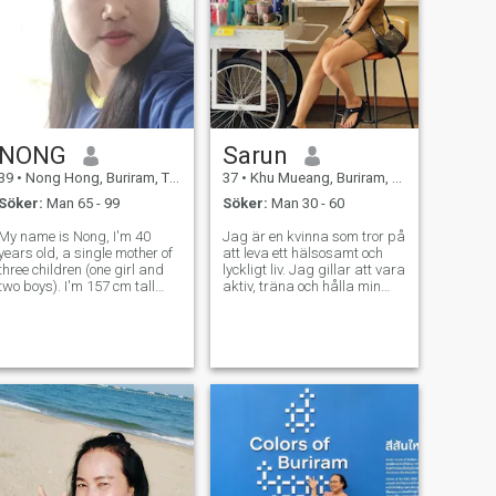
ett barn, 😁 jag är ett barn
eller en person eller en person
som jag ser fram emot att
träffa människor som liknar
mig. Jag hoppas att se dig
snart. 😘
NONG
Sarun
39
•
Nong Hong, Buriram, Thailand
37
•
Khu Mueang, Buriram, Thailand
Söker:
Man 65 - 99
Söker:
Man 30 - 60
My name is Nong, I'm 40
Jag är en kvinna som tror på
years old, a single mother of
att leva ett hälsosamt och
three children (one girl and
lyckligt liv. Jag gillar att vara
two boys). I'm 157 cm tall
aktiv, träna och hålla min
and weigh 90 kg. I'm a plus-
kropp och sinne stark. Folk
size woman, but I'm cute! I
säger att mitt leende och
enjoy cooking and
skratt är mina bästa
gardening, growing
punkter, och jag tycker om
vegetables and flowers. I'd
att dela god energi med
like you to give a
andra. Mitt hjärta är öppet
för en man som är snäll,
verklig och redo att bygga
något sant tillsammans.
Jag tror på långsiktig
kärlek, respekt och växande
sida vid sida. Jag är också