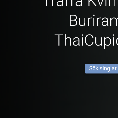
Träffa Kvin
Burira
ThaiCup
Sök singlar