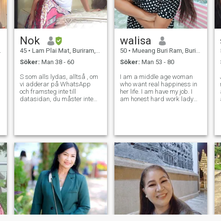
på fritiden tycker hon om att
resa, hushållning och
utforska nya saker.
Nok
walisa
45
•
Lam Plai Mat, Buriram, Thailand
50
•
Mueang Buri Ram, Buriram, Thailand
Söker:
Man 38 - 60
Söker:
Man 53 - 80
S som alls lydas, alltså , om
I am a middle age woman
vi adderar på WhatsApp
who want real happiness in
och framsteg inte till
her life. I am have my job. I
,
datasidan, du måster inte
am honest hard work lady
ber för my nummer.If jag
who want a man to take care
finnas inte rätten för dig
of, love and enjoy this life. I
saker don' t klistrar ditt, och
don't want to be a holiday
mig önskar en
girlfriend but I want love,
pratstundpartner som till
kind heart and a man who
develon en relation till Jag vill
will
inte ha en chattpartner som
behåller formateringen för
att döda tid eller vänta på
att träffa rätt person för dig.
Jag ger en chans och jag är
glad att prata med varje
svar. Men om det bara finns
en titt runt, är det bara rätt
meddelanden och inga
appar, appar. Slösa inte bort