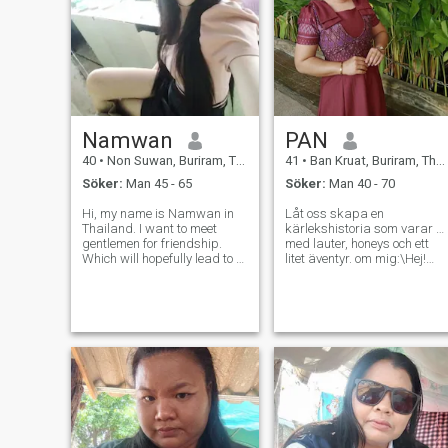
kan prata med om vad som
helst och som respekterar
mig.
Namwan
PAN
40
•
Non Suwan, Buriram, Thailand
41
•
Ban Kruat, Buriram, Thailand
Söker:
Man 45 - 65
Söker:
Man 40 - 70
Hi, my name is Namwan in
Låt oss skapa en
Thailand. I want to meet
kärlekshistoria som varar …
gentlemen for friendship.
med lauter, honeys och ett
Which will hopefully lead to a
litet äventyr. om mig:\Hej!
long-term commitment. I am
Jag är Pan – en varm,
a Thai woman who is sweet,
omsorgsfull och uppriktig
gentle and
kvinna som tror på sann
understanding.I'm happy to
kärlek och meningsfull
build a relationship with you.
koppling. Jag arbetar som
I believe you'll b
vetenskapslärare och en
ensamstående mamma so
har varit en underbar
kvinna. Livet har lärt mig att
vara stark, självständig och
specifik, jag älskar enkla
saker – matlagning av