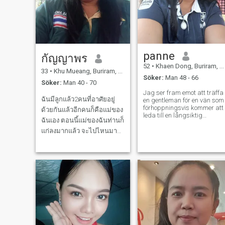
thailändsk mat, långa
promenader, meningsfulla
promenader och glädjen att
vara runt människor som är
äkta. Romantik, lojalitet och
skratt är vad jag
värdesätter i ett förhållande.
panne
om du inte är en bra en, är
กัญญาพร
du inte en bra en. du är en
52
•
Khaen Dong, Buriram, Thailand
bra en. du är en bra en. du
33
•
Khu Mueang, Buriram, Thailand
Söker:
Man 48 - 66
är en bra en. du är en bra en
Söker:
Man 40 - 70
du är en bra en. du är en br
Jag ser fram emot att träffa
en. du är inte en bra en. du
ฉันมีลูกแล้ว2คนที่อาศัยอยู่
en gentleman för en vän som
är en bra en.
förhoppningsvis kommer att
ด้วยกันแล้วอีกคนก็คือแม่ของ
leda till en långsiktig
ฉันเอง ตอนนี้แม่ของฉันท่านก็
kommentar jag är en söt,
mild och förstå thailändsk
แก่ลงมากแล้ว จะไปไหนมา
kvinna om du är intresserad
ไหนก็ลำบาก ช่วงนี้ฉันก็
av att träffa och utveckla
ตกงานฉันเลยไปสมัครทำงาน
relationer med thailändska
kvinnor, tack. Kontakta oss.
ร้านลาบ เขาบอกว่าให้เป็นราย
วัน วันละ200ฉันก็ทำ ถ้าฉันไม่
ทำฉันก็จะไม่มีเงินส่งลูกของ
ฉันเรียนหนังสือ เ