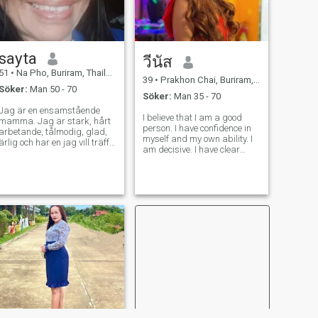
sayta
วีนัส
51
•
Na Pho, Buriram, Thailand
39
•
Prakhon Chai, Buriram, Thailand
Söker:
Man 50 - 70
Söker:
Man 35 - 70
Jag är en ensamstående
I believe that I am a good
mamma. Jag är stark, hårt
person. I have confidence in
arbetande, tålmodig, glad,
myself and my own ability. I
ärlig och har en jag vill träffa
am decisive. I have clear
någon som är uppriktig. Han
objectives and know what I
behöver inte vara rik eller
want from life. I’m sincere,
vacker. Han behöver bara
honest, and faithful to my
vara uppriktig. Jag är redo
lover, and I am romantic.* My
att ta hand om honom för
Interests My big passion
resten av mitt liv. En
omtänksam personlighet.
Jag gillar matlagning och
trädgårdsarbete. Låt oss
prata lite. Det finns inga
spel, ingen fusk, och jag
dricker inte alkohol, röker
inte, och ser alltid på den
ljusa sidan.