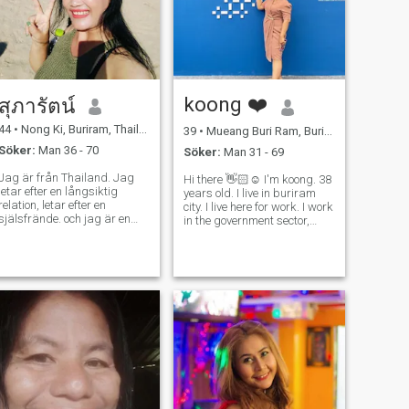
glad att lära av olika
kulturer och dela med mig av
mina också. För mig är ett
förhållande mer än romantik,
det handlar om lagarbete,
vård och att bygga ett liv fullt
av kärlek och skratt. Om du
koong ❤️
är redo för ett seriöst
สุภารัตน์
förhållande, värdesätter
ärlighet och vill skapa en
44
•
Nong Ki, Buriram, Thailand
39
•
Mueang Buri Ram, Buriram, Thailand
framtid tillsammans, jag
Söker:
Man 36 - 70
Söker:
Man 31 - 69
skulle älska att höra från
dig. Låt oss börja med
Jag är från Thailand. Jag
Hi there 👋🏻☺️ I'm koong. 38
trevliga samtal, skratt och
letar efter en långsiktig
years old. I live in buriram
se vart livet tar oss.
relation, letar efter en
city. I live here for work. I work
själsfrände. och jag är en
in the government sector,
normal kvinna. \har barn och
dealing with issuing work
en man som dog. Alla som
permits for foreigners. After
vill lära känna mig. or vill
my regular job, I drive a taxi
försöka prata med mig först.
as a part-time job.
Treta 'om jag vill lära känna
Sometimes I am a local
mig'.