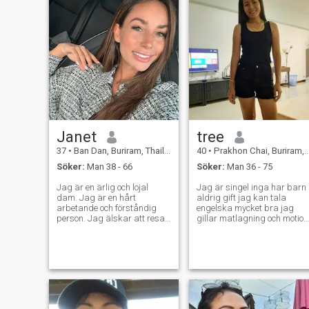
Janet
tree
37
•
Ban Dan, Buriram, Thailand
40
•
Prakhon Chai, Buriram, Thailand
Söker:
Man 38 - 66
Söker:
Man 36 - 75
Jag är en ärlig och lojal
Jag är singel inga har barn
dam. Jag är en hårt
aldrig gift jag kan tala
arbetande och förståndig
engelska mycket bra jag
person. Jag älskar att resa
gillar matlagning och motion
vart som helst jag kan vara
jag gillar naturligt och
lycklig, speciellt med en man
stranden jag gillar resor jag
som jag skulle älska att
har vän från England men
vara med. Jag är bara en
nu vi Finnic jag ser fram
enkel och snäll dam. Jag ser
emot och lång tid relation
alltid till att ha ett hälsosamt
med ärlighet man jag bryr
sinne och en hälsosam
mig inte Jag vet inte vad jag
livsstil, jag går till gymmet
vill göra, men jag vet inte va