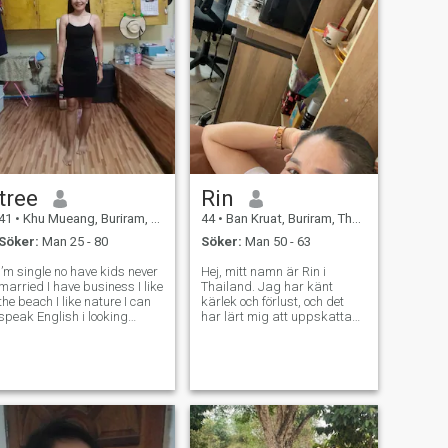
tree
Rin
41
•
Khu Mueang, Buriram, Thailand
44
•
Ban Kruat, Buriram, Thailand
Söker:
Man 25 - 80
Söker:
Man 50 - 63
I’m single no have kids never
Hej, mitt namn är Rin i
married I have business I like
Thailand. Jag har känt
the beach I like nature I can
kärlek och förlust, och det
speak English i looking
har lärt mig att uppskatta
forward and long time
varje ögonblick. Jag är en
relationship I not look ATM
genuin och omtänksam
ut I look good heart and
kvinna. Som värderar
honest and can marry me I
ärlighet, skratt, medkänsla.
need someone can make
Livet är bättre när det delas,
family wi
jag är här i hopp om att
träffa någon godhjärtad att
bygga nya minnen med.