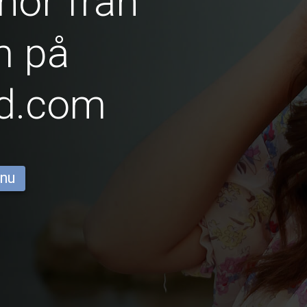
nor från
m på
id.com
 nu