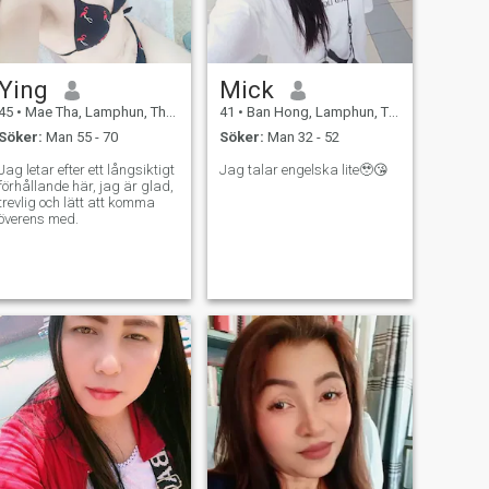
Ying
Mick
45
•
Mae Tha, Lamphun, Thailand
41
•
Ban Hong, Lamphun, Thailand
Söker:
Man 55 - 70
Söker:
Man 32 - 52
Jag letar efter ett långsiktigt
Jag talar engelska lite🥹😘
förhållande här, jag är glad,
trevlig och lätt att komma
överens med.