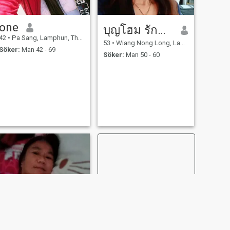
one
บุญโฮม รักพร้า
42
•
Pa Sang, Lamphun, Thailand
53
•
Wiang Nong Long, Lamphun, Thailand
Söker:
Man 42 - 69
Söker:
Man 50 - 60