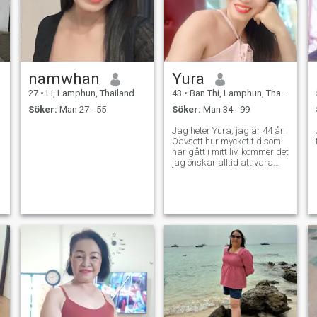
namwhan
Yura
27
•
Li, Lamphun, Thailand
43
•
Ban Thi, Lamphun, Thailand
Söker:
Man 27 - 55
Söker:
Man 34 - 99
Jag heter Yura, jag är 44 år.
Oavsett hur mycket tid som
har gått i mitt liv, kommer det
jag önskar alltid att vara
med mig. Jag vill ha en varm
kärlek med en bra man som
är redo att komma in i mitt liv
med kärlek och förståelse.
Att skapa en lycklig familj
med mannen jag älskar för
alltid. Skicka mig en e-post: