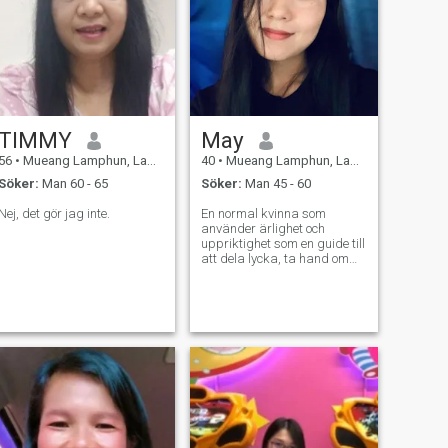
TIMMY
May
56
•
Mueang Lamphun, Lamphun, Thailand
40
•
Mueang Lamphun, Lamphun, Thailand
Söker:
Man 60 - 65
Söker:
Man 45 - 60
Nej, det gör jag inte.
En normal kvinna som
använder ärlighet och
uppriktighet som en guide till
att dela lycka, ta hand om
varandra, leva tillsammans.