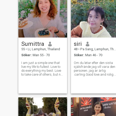
Sumittra
siri
55
•
Li, Lamphun, Thailand
48
•
Pa Sang, Lamphun, Thailand
Söker:
Man 55 - 70
Söker:
Man 46 - 70
I am just a simple one that
Om du letar efter den sista
live my life to fullest. Love to
själsfrände jag vill vara den
do everything my best. Love
personen..jag är ärlig
to take care of others, but not
.carling.Good love.and rolig..
a pleaser. Believe in sharing
Jag gillar trädgårdsarbete
the kindness forward. Love to
och matlagning. Jag gillar
walk in nature, read, cook,
att prata med hundar och
gardening, movies, music,
katter 😆😆 fråga, är jag
art and craft.
bra på engelska? Fråga inte
om matematiska
multiplikationsformler. Det
räcker med att 😆😆 har tid
att säga hej!!!! Jag har inte
gjort guldgrävaren