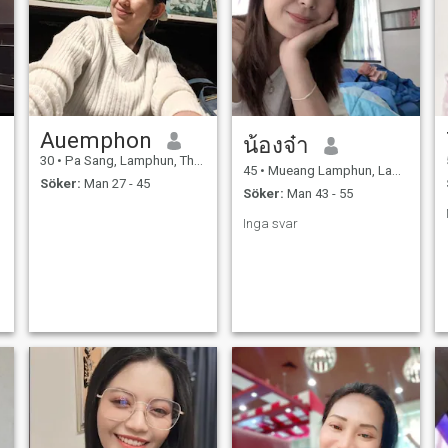
Auemphon
น้องจ๋า
30
•
Pa Sang, Lamphun, Thailand
45
•
Mueang Lamphun, Lamphun, Thailand
Söker:
Man 27 - 45
Söker:
Man 43 - 55
Inga svar