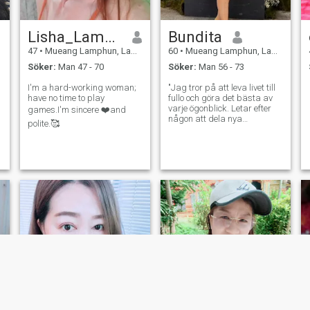
Lisha_Lamphun
Bundita
47
•
Mueang Lamphun, Lamphun, Thailand
60
•
Mueang Lamphun, Lamphun, Thailand
Söker:
Man 47 - 70
Söker:
Man 56 - 73
I'm a hard-working woman;
"Jag tror på att leva livet till
have no time to play
fullo och göra det bästa av
varje ögonblick. Letar efter
games.I'm sincere ❤️and
någon att dela nya
polite.🥰
erfarenheter med.