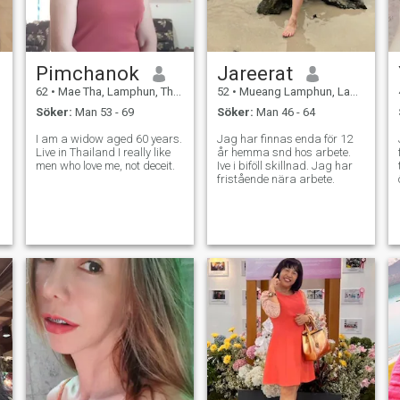
Pimchanok
Jareerat
62
•
Mae Tha, Lamphun, Thailand
52
•
Mueang Lamphun, Lamphun, Thailand
Söker:
Man 53 - 69
Söker:
Man 46 - 64
I am a widow aged 60 years.
Jag har finnas enda för 12
Live in Thailand I really like
år hemma snd hos arbete.
men who love me, not deceit.
Ive i biföll skillnad. Jag har
fristående nära arbete.