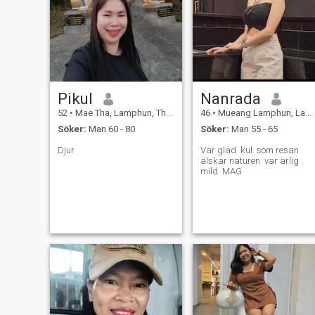
Pikul
Nanrada
52
•
Mae Tha, Lamphun, Thailand
46
•
Mueang Lamphun, Lamphun, Thailand
Söker:
Man 60 - 80
Söker:
Man 55 - 65
Djur
Var glad ​ kul ​ som resan ​
älskar naturen ​ var ärlig ​
mild ​ MAG