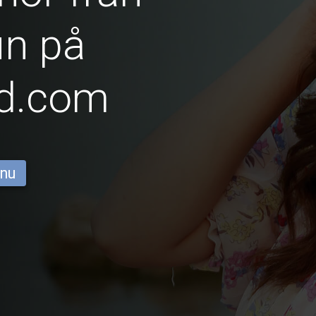
n på
id.com
 nu