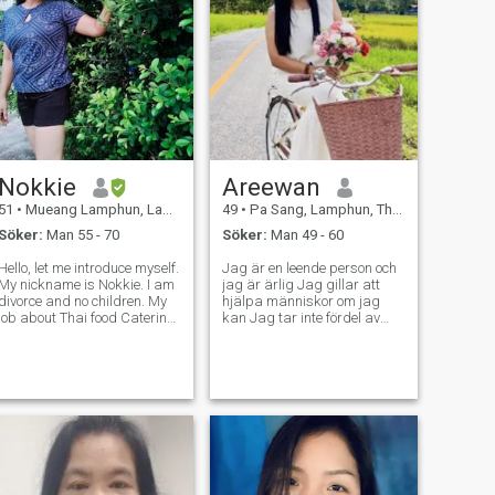
Nokkie
Areewan
51
•
Mueang Lamphun, Lamphun, Thailand
49
•
Pa Sang, Lamphun, Thailand
Söker:
Man 55 - 70
Söker:
Man 49 - 60
Hello, let me introduce myself.
Jag är en leende person och
My nickname is Nokkie. I am
jag är ärlig Jag gillar att
divorce and no children. My
hjälpa människor om jag
job about Thai food Catering.
kan Jag tar inte fördel av
I live with my family. It is very
andra Jag älskar att laga
close with Chiang Mai
mat och jag älskar min
Thailand. I’m just an easy
familj om ni är ärliga med
person who likes to help all
mig Jag är övertygad om att
people, optimistic,
jag kommer att älska dig
och ta hand om dig samma
du är min familj tack för att
du läste och intresserade
min profil och jag hoppas att
jag kan hitta den personen