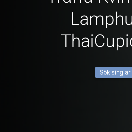
Lamphu
ThaiCup
Sök singlar