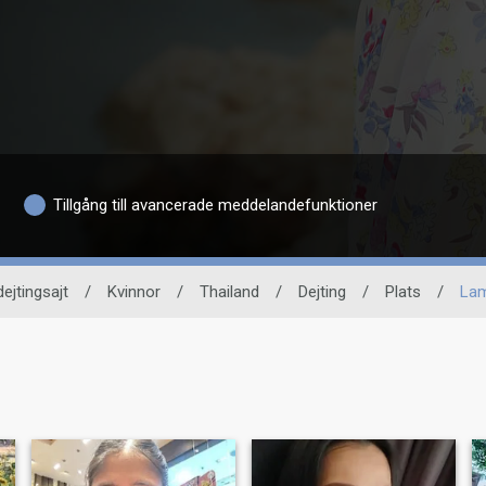
Tillgång till avancerade meddelandefunktioner
dejtingsajt
/
Kvinnor
/
Thailand
/
Dejting
/
Plats
/
La