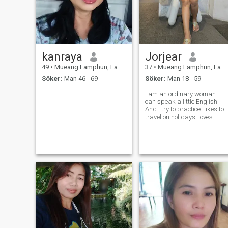
kanraya
Jorjear
49
•
Mueang Lamphun, Lamphun, Thailand
37
•
Mueang Lamphun, Lamphun, Thailand
Söker:
Man 46 - 69
Söker:
Man 18 - 59
I am an ordinary woman I
can speak a little English.
And I try to practice Likes to
travel on holidays, loves
animals, likes the sea and
mountains. Likes to visit
various temples and many
more.