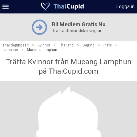
Logga in
Bli Medlem Gratis Nu
Träffa thailändska singlar
Thai dejtingsajt
>
Kvinnor
>
Thailand
>
Dejting
>
Plats
>
Lamphun
>
Mueang Lamphun
Träffa Kvinnor från Mueang Lamphun
på ThaiCupid.com