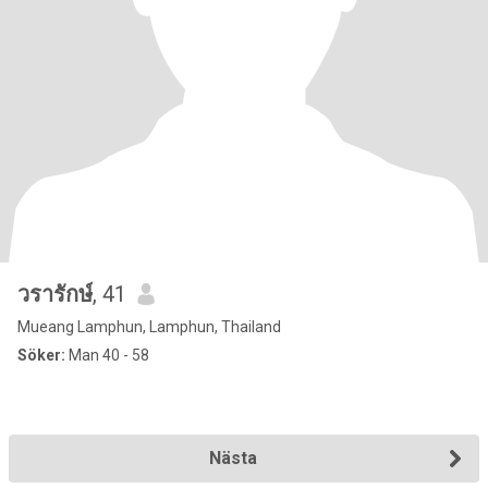
วรารักษ์​
, 41
Mueang Lamphun, Lamphun, Thailand
Söker:
Man 40 - 58
Nästa