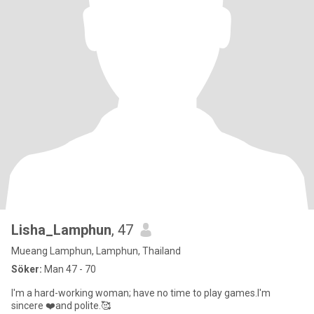
Lisha_Lamphun
, 47
Mueang Lamphun, Lamphun, Thailand
Söker:
Man 47 - 70
I'm a hard-working woman; have no time to play games.I'm
sincere ❤️and polite.🥰