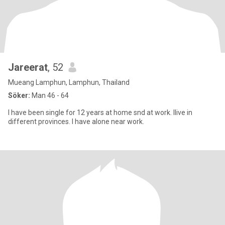
Jareerat
, 52
Mueang Lamphun, Lamphun, Thailand
Söker:
Man 46 - 64
I have been single for 12 years at home snd at work. Ilive in
different provinces. I have alone near work.