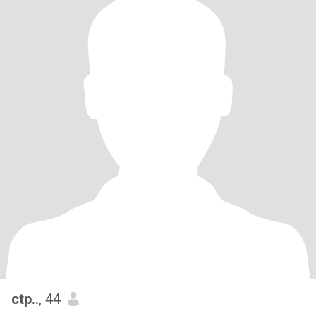
ctp..
, 44