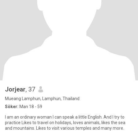
Jorjear
, 37
Mueang Lamphun, Lamphun, Thailand
Söker:
Man 18 - 59
I am an ordinary woman I can speak a little English. And I try to
practice Likes to travel on holidays, loves animals, likes the sea
and mountains. Likes to visit various temples and many more.