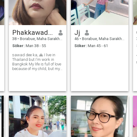
Phakkawadee
Jj
38
•
Borabue, Maha Sarakham, Thailand
46
•
Borabue, Maha Sarakham, Thailand
Söker:
Man 38 - 55
Söker:
Man 45 - 61
sawad dee ka, 🙏 I live in
Thailand but I'm work in
Bangkok My life is full of love
I
because of my child, but my
heart is still open for a true
s
partner. I like cooking,
laughing,.