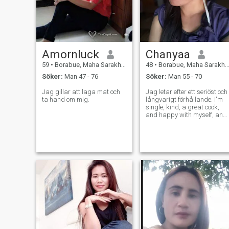
Amornluck
Chanyaa
59
•
Borabue, Maha Sarakham, Thailand
48
•
Borabue, Maha Sarakham, Thailand
Söker:
Man 47 - 76
Söker:
Man 55 - 70
Jag gillar att laga mat och
Jag letar efter ett seriöst och
ta hand om mig.
långvarigt förhållande. I'm
single, kind, a great cook,
and happy with myself, and 
want to share this
happiness with aman who i
also looking for a similar
realtionship. Jag är singel,
snäll, en bra kock Om du är
en vänlig och varm man redo
att dela den lyckan, feel free
to message me and get to
know me.