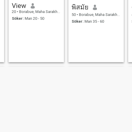
View
พิสมัย
20
•
Borabue, Maha Sarakham, Thailand
50
•
Borabue, Maha Sarakham, Thailand
Söker:
Man 20 - 50
Söker:
Man 35 - 60
paire
jj