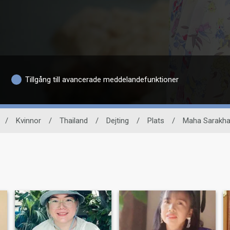
Tillgång till avancerade meddelandefunktioner
/
Kvinnor
/
Thailand
/
Dejting
/
Plats
/
Maha Sarakh