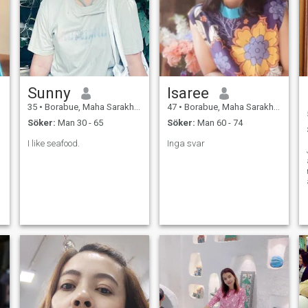
Sunny
Isaree
35
•
Borabue, Maha Sarakham, Thailand
47
•
Borabue, Maha Sarakham, Thailand
Söker:
Man 30 - 65
Söker:
Man 60 - 74
I like seafood.
Inga svar