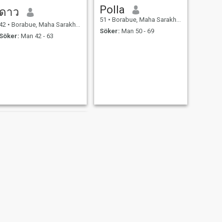
Polla
ดาว
51
•
Borabue, Maha Sarakham, Thailand
42
•
Borabue, Maha Sarakham, Thailand
Söker:
Man 50 - 69
Söker:
Man 42 - 63
NÄSTA
นงนงลักษณ์