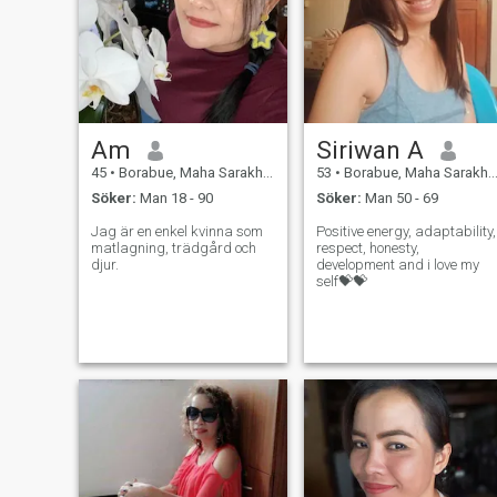
Am
Siriwan A
45
•
Borabue, Maha Sarakham, Thailand
53
•
Borabue, Maha Sarakham, Thailand
Söker:
Man 18 - 90
Söker:
Man 50 - 69
Jag är en enkel kvinna som
Positive energy, adaptability,
matlagning, trädgård och
respect, honesty,
djur.
development and i love my
self💝💝