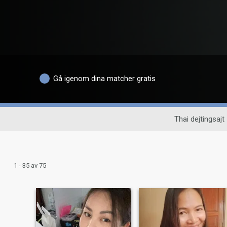
Gå igenom dina matcher gratis
Thai dejtingsajt
1 - 35 av 75