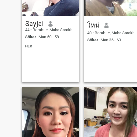
Sayjai
ใหม่
44
•
Borabue, Maha Sarakham, Thailand
40
•
Borabue, Maha Sarakham, Thailand
Söker:
Man 50 - 58
Söker:
Man 36 - 60
Njut