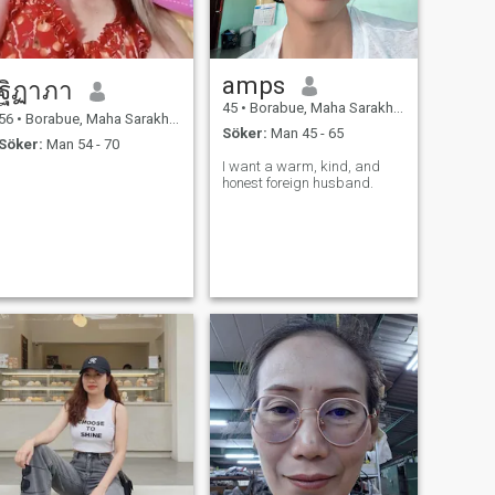
amps
ฐิฏาภา
45
•
Borabue, Maha Sarakham, Thailand
56
•
Borabue, Maha Sarakham, Thailand
Söker:
Man 45 - 65
Söker:
Man 54 - 70
I want a warm, kind, and
honest foreign husband.