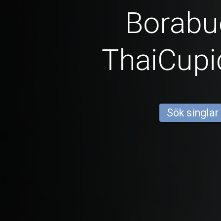
Borabu
ThaiCup
Sök singlar