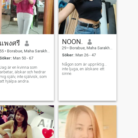
NOON.
แพงศรี
29
•
Borabue, Maha Sarakham, Thailand
55
•
Borabue, Maha Sarakham, Thailand
Söker:
Man 26 - 47
Söker:
Man 50 - 67
Någon som är uppriktig...
Jag är en kvinna som
inte ljuga, en älskare ​ ett
arbetar, älskar och hedrar
sinne.
mig själv, inte självisk, som
att hjälpa andra.