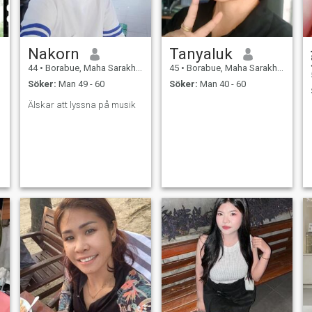
Nakorn
Tanyaluk
44
•
Borabue, Maha Sarakham, Thailand
45
•
Borabue, Maha Sarakham, Thailand
Söker:
Man 49 - 60
Söker:
Man 40 - 60
Älskar att lyssna på musik