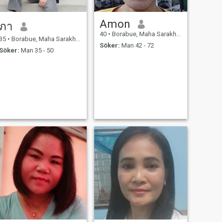
Amon
ภา
40
•
Borabue, Maha Sarakham, Thailand
35
•
Borabue, Maha Sarakham, Thailand
Söker:
Man 42 - 72
Söker:
Man 35 - 50