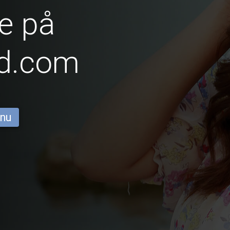
e på
id.com
 nu