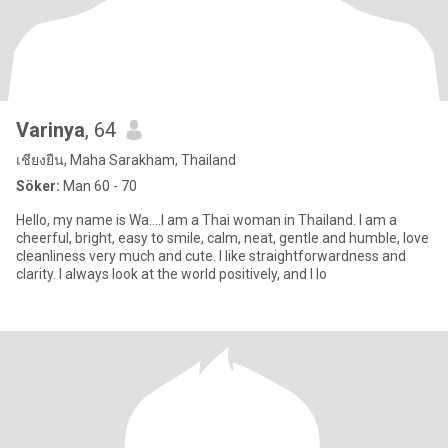
Varinya
, 64
เชียงยืน, Maha Sarakham, Thailand
Söker:
Man 60 - 70
Hello, my name is Wa....I am a Thai woman in Thailand. I am a
cheerful, bright, easy to smile, calm, neat, gentle and humble, love
cleanliness very much and cute. I like straightforwardness and
clarity. I always look at the world positively, and I lo