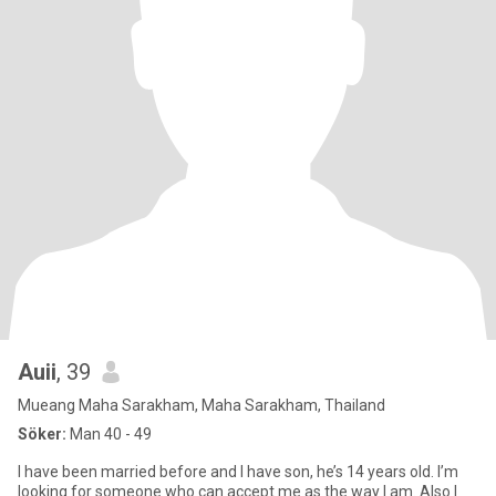
Auii
, 39
Mueang Maha Sarakham, Maha Sarakham, Thailand
Söker:
Man 40 - 49
I have been married before and I have son, he’s 14 years old. I’m
looking for someone who can accept me as the way I am. Also I