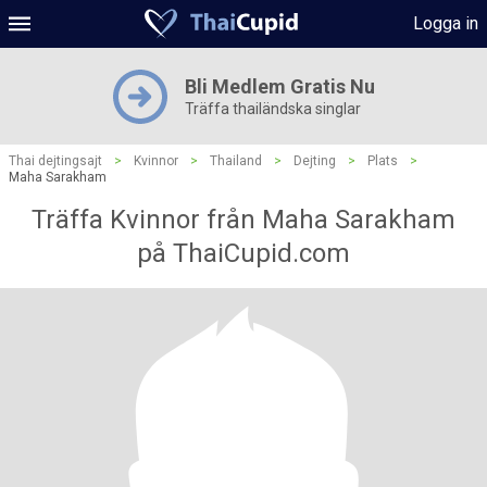
Logga in
Bli Medlem Gratis Nu
Träffa thailändska singlar
Thai dejtingsajt
>
Kvinnor
>
Thailand
>
Dejting
>
Plats
>
Maha Sarakham
Träffa Kvinnor från Maha Sarakham
på ThaiCupid.com