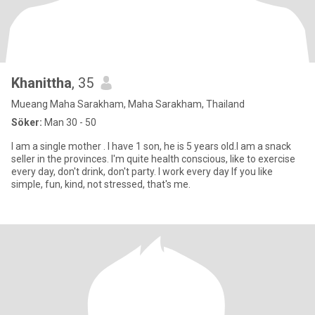
Khanittha
, 35
Mueang Maha Sarakham, Maha Sarakham, Thailand
Söker:
Man 30 - 50
I am a single mother . I have 1 son, he is 5 years old.I am a snack
seller in the provinces. I'm quite health conscious, like to exercise
every day, don't drink, don't party. I work every day If you like
simple, fun, kind, not stressed, that's me.