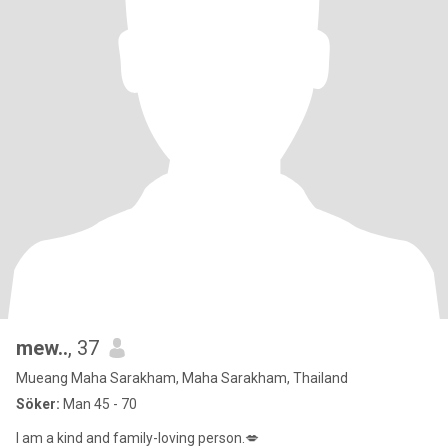
mew..
, 37
Mueang Maha Sarakham, Maha Sarakham, Thailand
Söker:
Man 45 - 70
I am a kind and family-loving person.💋