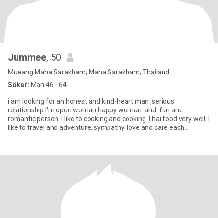
Jummee
, 50
Mueang Maha Sarakham, Maha Sarakham, Thailand
Söker:
Man 46 - 64
i am looking for an honest and kind-heart man ,serious
relationship I'm open woman.happy woman..and. fun and
romantic person. l like to cooking and cooking Thai food very well. I
like to travel and adventure,.sympathy. love and care each
other..playf