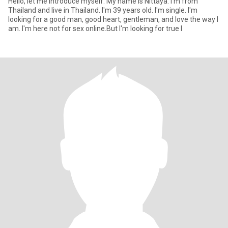
Hello, let me introduce myself. My name is Nittaya. I'm from
Thailand and live in Thailand. I'm 39 years old. I'm single. I'm
looking for a good man, good heart, gentleman, and love the way I
am. I'm here not for sex online.But I'm looking for true l