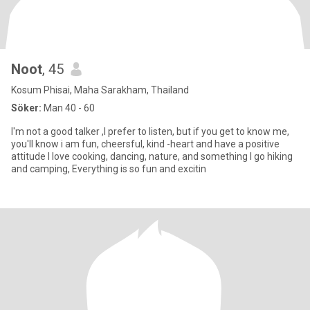
Noot
, 45
Kosum Phisai, Maha Sarakham, Thailand
Söker:
Man 40 - 60
I'm not a good talker ,I prefer to listen, but if you get to know me,
you'll know i am fun, cheersful, kind -heart and have a positive
attitude I love cooking, dancing, nature, and something I go hiking
and camping, Everything is so fun and excitin