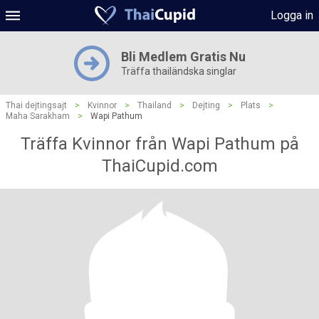
Logga in
Bli Medlem Gratis Nu
Träffa thailändska singlar
Thai dejtingsajt
>
Kvinnor
>
Thailand
>
Dejting
>
Plats
>
Maha Sarakham
>
Wapi Pathum
Träffa Kvinnor från Wapi Pathum på
ThaiCupid.com