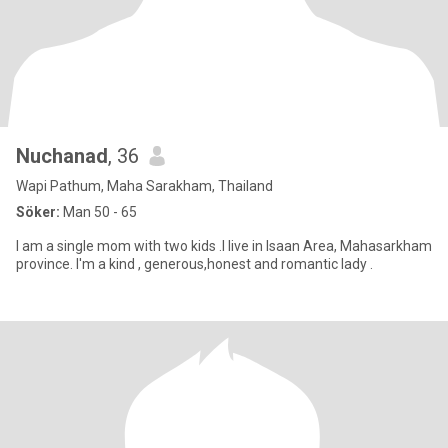
Nuchanad
, 36
Wapi Pathum, Maha Sarakham, Thailand
Söker:
Man 50 - 65
I am a single mom with two kids .I live in Isaan Area, Mahasarkham
province. I'm a kind , generous,honest and romantic lady .