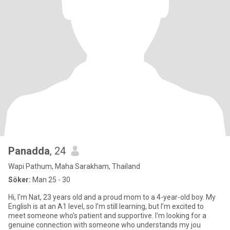
Panadda
, 24
Wapi Pathum, Maha Sarakham, Thailand
Söker:
Man 25 - 30
Hi, I'm Nat, 23 years old and a proud mom to a 4-year-old boy. My
English is at an A1 level, so I’m still learning, but I’m excited to
meet someone who’s patient and supportive. I'm looking for a
genuine connection with someone who understands my jou