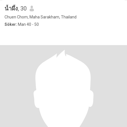
น้ำผึ้ง
, 30
Chuen Chom, Maha Sarakham, Thailand
Söker:
Man 40 - 50