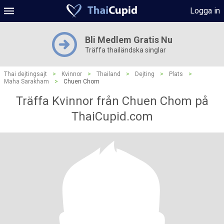
Logga in
Bli Medlem Gratis Nu
Träffa thailändska singlar
Thai dejtingsajt
>
Kvinnor
>
Thailand
>
Dejting
>
Plats
>
Maha Sarakham
>
Chuen Chom
Träffa Kvinnor från Chuen Chom på
ThaiCupid.com