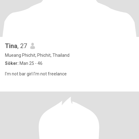
Tina
, 27
Mueang Phichit, Phichit, Thailand
Söker:
Man 25 - 46
I'm not bar girl I'm not freelance