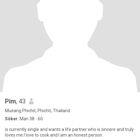
Pim
, 43
Mueang Phichit, Phichit, Thailand
Söker:
Man 38 - 60
is currently single and wants a life partner who is sincere and truly
loves me.I love to cook and I am an honest person.