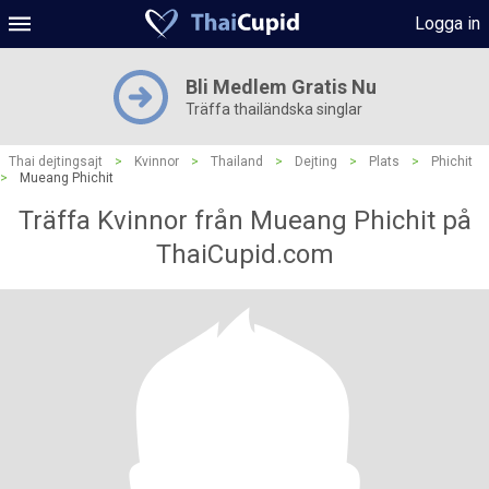
Logga in
Bli Medlem Gratis Nu
Träffa thailändska singlar
Thai dejtingsajt
>
Kvinnor
>
Thailand
>
Dejting
>
Plats
>
Phichit
>
Mueang Phichit
Träffa Kvinnor från Mueang Phichit på
ThaiCupid.com