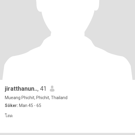
jiratthanun..
, 41
Mueang Phichit, Phichit, Thailand
Söker:
Man 45 - 65
โสด