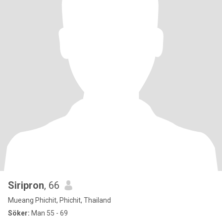
Siripron
, 66
Mueang Phichit, Phichit, Thailand
Söker:
Man 55 - 69