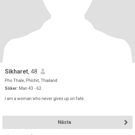
Sikharet
, 48
Pho Thale, Phichit, Thailand
Söker:
Man 43 - 62
I am a woman who never gives up on fate.
Nästa