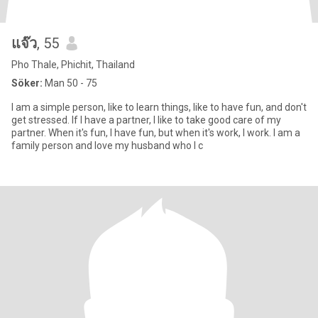
แจ๊ว
, 55
Pho Thale, Phichit, Thailand
Söker:
Man 50 - 75
I am a simple person, like to learn things, like to have fun, and don't
get stressed. If I have a partner, I like to take good care of my
partner. When it's fun, I have fun, but when it's work, I work. I am a
family person and love my husband who I c