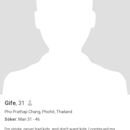
Gife
, 31
Pho Prathap Chang, Phichit, Thailand
Söker:
Man 31 - 46
I'm single, never had kids, and don't want kids. I continued my