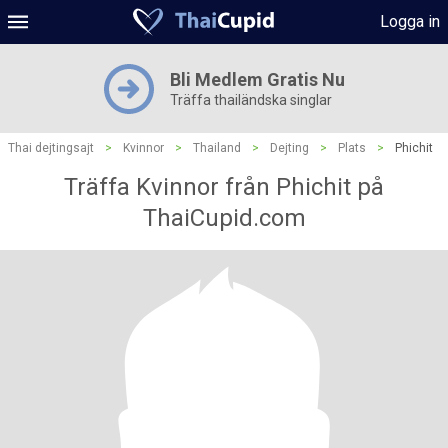
Logga in
Bli Medlem Gratis Nu
Träffa thailändska singlar
Thai dejtingsajt
>
Kvinnor
>
Thailand
>
Dejting
>
Plats
>
Phichit
Träffa Kvinnor från Phichit på
ThaiCupid.com