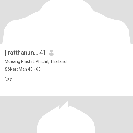
jiratthanun..
, 41
Mueang Phichit, Phichit, Thailand
Söker:
Man 45 - 65
โสด