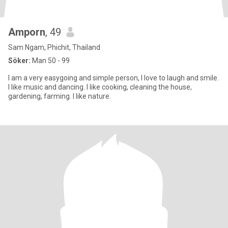
Amporn
, 49
Sam Ngam, Phichit, Thailand
Söker:
Man 50 - 99
I am a very easygoing and simple person, I love to laugh and smile.
I like music and dancing. I like cooking, cleaning the house,
gardening, farming. I like nature.