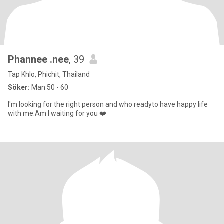
Phannee .nee
, 39
Tap Khlo, Phichit, Thailand
Söker:
Man 50 - 60
I'm looking for the right person and who readyto have happy life
with me.Am I waiting for you ❤️