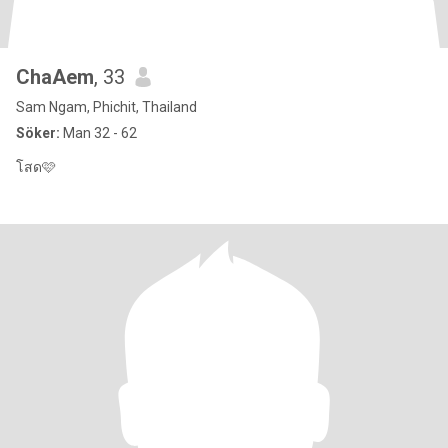
ChaAem
, 33
Sam Ngam, Phichit, Thailand
Söker:
Man 32 - 62
โสด🩷