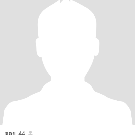
จอย
, 44