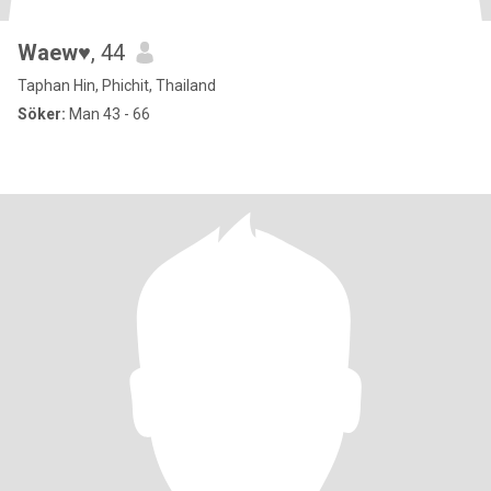
Waew♥️
, 44
Taphan Hin, Phichit, Thailand
Söker:
Man 43 - 66