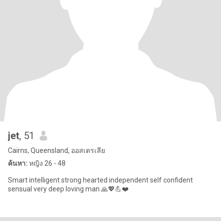
jet
, 51
Cairns, Queensland, ออสเตรเลีย
ค้นหา:
หญิง 26 - 48
Smart intelligent strong hearted independent self confident
sensual very deep loving man 🙏💖💪❤️