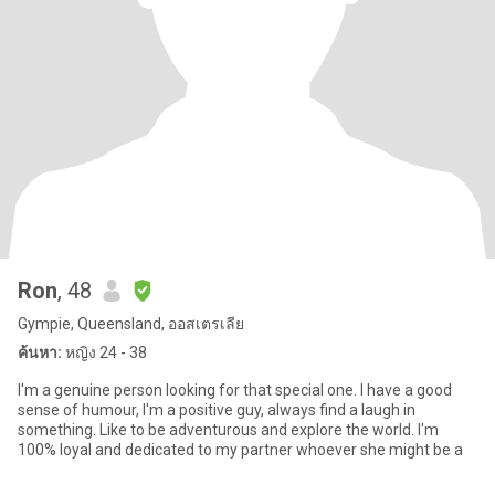
Ron
, 48
Gympie, Queensland, ออสเตรเลีย
ค้นหา:
หญิง 24 - 38
I'm a genuine person looking for that special one. I have a good
sense of humour, I'm a positive guy, always find a laugh in
something. Like to be adventurous and explore the world. I'm
100% loyal and dedicated to my partner whoever she might be a