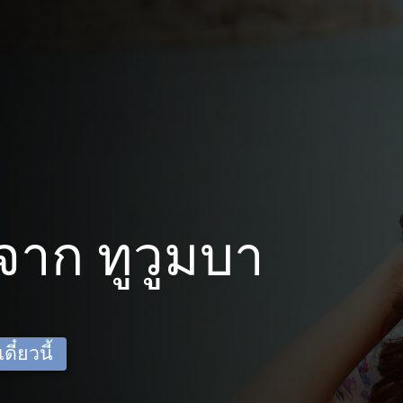
าก ทูวูมบา
ี๋ยวนี้