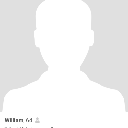
William
, 64