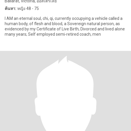
Ballarat, Victoria, ออสเตรเลีย
ค้นหา:
หญิง 48 - 75
I AM an eternal soul, chi, qi, currently occupying a vehicle called a
human body, of flesh and blood, a Sovereign natural person, as
evidenced by my Certificate of Live Birth; Divorced and lived alone
many years; Self employed semi-retired coach, men