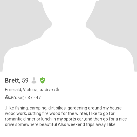
Brett
, 59
Emerald, Victoria, ออสเตรเลีย
ค้นหา:
หญิง 37 - 47
.I like fishing, camping, dirt bikes, gardening around my house,
wood work, cutting fire wood for the winter, I like to go for
romantic dinner or lunch in my sports car ,and then go for a nice
drive somewhere beautiful.Also weekend trips away. l like