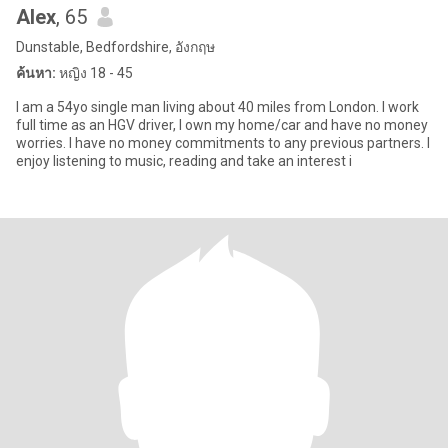
Alex
, 65
Dunstable, Bedfordshire, อังกฤษ
ค้นหา:
หญิง 18 - 45
I am a 54yo single man living about 40 miles from London. I work
full time as an HGV driver, I own my home/car and have no money
worries. I have no money commitments to any previous partners. I
enjoy listening to music, reading and take an interest i