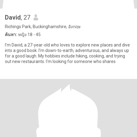
David
, 27
Richings Park, Buckinghamshire, อังกฤษ
ค้นหา:
หญิง 18 - 45
I'm David, a 27-year-old who loves to explore new places and dive
into a good book. I'm down-to-earth, adventurous, and always up
for a good laugh. My hobbies include hiking, cooking, and trying
out new restaurants. I'm looking for someone who shares