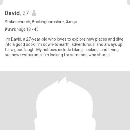
David
, 27
Stokenchurch, Buckinghamshire, อังกฤษ
ค้นหา:
หญิง 18 - 45
I'm David, a 27-year-old who loves to explore new places and dive
into a good book. I'm down-to-earth, adventurous, and always up
for a good laugh. My hobbies include hiking, cooking, and trying
out new restaurants. I'm looking for someone who shares