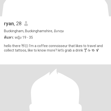
ryan
, 28
Buckingham, Buckinghamshire, อังกฤษ
ค้นหา:
หญิง 19 - 35
hello there 👋🏻 I'm a coffee connoisseur that likes to travel and
collect tattoos, like to know more? let's grab a drink 🍸 ☕️ 🍻 🍹