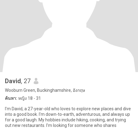
David
, 27
Wooburn Green, Buckinghamshire, อังกฤษ
ค้นหา:
หญิง 18 - 31
I'm David, a 27-year-old who loves to explore new places and dive
into a good book. I'm down-to-earth, adventurous, and always up
for a good laugh. My hobbies include hiking, cooking, and trying
out new restaurants. I'm looking for someone who shares