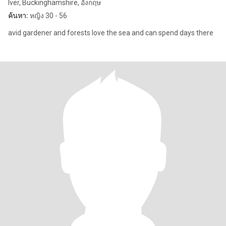
Iver, Buckinghamshire, อังกฤษ
ค้นหา:
หญิง 30 - 56
avid gardener and forests love the sea and can spend days there