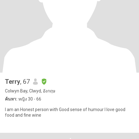
Terry
, 67
Colwyn Bay, Clwyd, อังกฤษ
ค้นหา:
หญิง 30 - 66
I am an Honest person with Good sense of humour I love good
food and fine wine