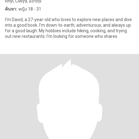
Rhyl, Clwyd, อังกฤษ
ค้นหา:
หญิง 18 - 31
I'm David, a 27-year-old who loves to explore new places and dive
into a good book. I'm down-to-earth, adventurous, and always up
for a good laugh. My hobbies include hiking, cooking, and trying
out new restaurants. I'm looking for someone who shares