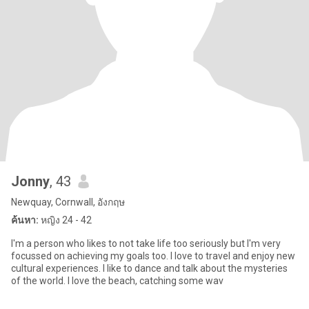
Jonny
, 43
Newquay, Cornwall, อังกฤษ
ค้นหา:
หญิง 24 - 42
I'm a person who likes to not take life too seriously but I'm very
focussed on achieving my goals too. I love to travel and enjoy new
cultural experiences. I like to dance and talk about the mysteries
of the world. I love the beach, catching some wav