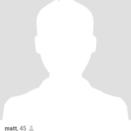
matt
, 45