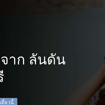
จาก ลันดัน
ี
ี๋ยวนี้