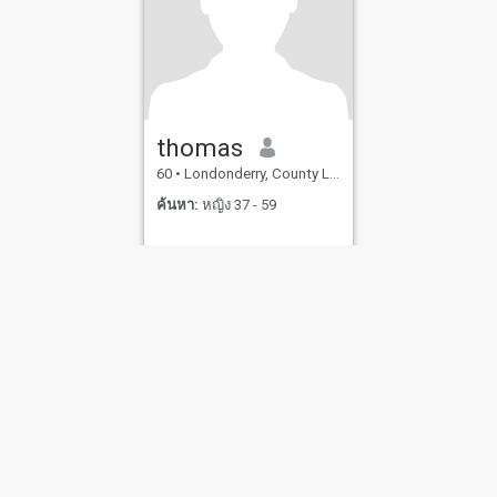
thomas
60
•
Londonderry, County Londonderry, อังกฤษ
ค้นหา:
หญิง 37 - 59
ไขการใช้งาน
นโยบายคืนเงิน
นโยบายความเป็นส่วนตัว
นโยบายคุ้กกี้
ออกเดทอ