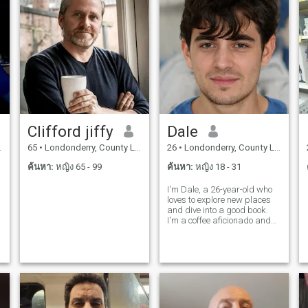
Clifford jiffy
Dale
65
•
Londonderry, County Londonderry, อังกฤษ
26
•
Londonderry, County Londonderry, อังกฤษ
ค้นหา:
หญิง 65 - 99
ค้นหา:
หญิง 18 - 31
I'm Dale, a 26-year-old who
loves to explore new places
and dive into a good book.
I'm a coffee aficionado and
enjoy trying out new flavors.
I'm looking for someone who
shares my passion for
adventure and a good cup of
coffee.