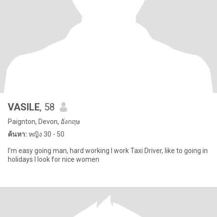
VASILE
, 58
Paignton, Devon, อังกฤษ
ค้นหา:
หญิง 30 - 50
I’m easy going man, hard working I work Taxi Driver, like to going in
holidays I look for nice women