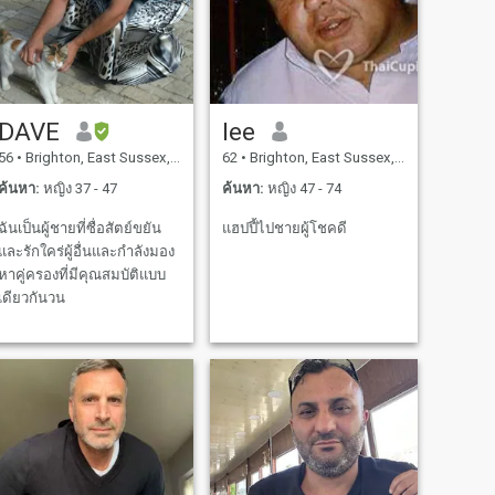
DAVE
lee
56
•
Brighton, East Sussex, อังกฤษ
62
•
Brighton, East Sussex, อังกฤษ
ค้นหา:
หญิง 37 - 47
ค้นหา:
หญิง 47 - 74
ฉันเป็นผู้ชายที่ซื่อสัตย์ขยัน
แฮปปี้ไปชายผู้โชคดี
และรักใคร่ผู้อื่นและกำลังมอง
หาคู่ครองที่มีคุณสมบัติแบบ
เดียวกันวน