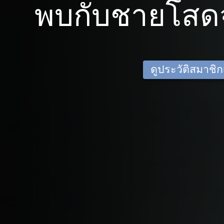
พบกับชายโสด
ดูประวัติสมาชิกเด