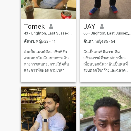
Tomek
JAY
43
•
Brighton, East Sussex, อังกฤษ
66
•
Brighton, East Sussex, อังกฤษ
ค้นหา:
หญิง 23 - 41
ค้นหา:
หญิง 35 - 54
ฉันเป็นแพทย์มืออาชีพที่รัก
ฉันเป็นคนที่มีความคิด
งานของฉัน ฉันชอบการเดิน
สร้างสรรค์ที่ชอบท่องเที่ยว
ทางการเล่นกระดานโต้คลื่น
เพื่อนบอกฉันว่าฉันเป็นคนที่
และการพักผ่อนตามเวลา
สงบตลกใจกว้างและฉลาด
บางทีคุณอาจจะบอกฉันว่า
คุณคิดยังไงหลังจากที่เราเจอ
กัน