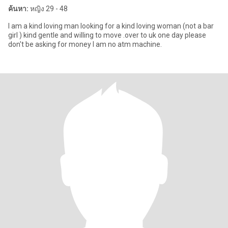
ค้นหา:
หญิง 29 - 48
I am a kind loving man looking for a kind loving woman (not a bar
girl ) kind gentle and willing to move .over to uk one day please
don't be asking for money I am no atm machine.