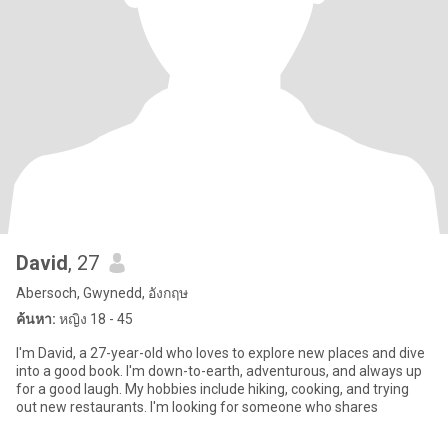
David
, 27
Abersoch, Gwynedd, อังกฤษ
ค้นหา:
หญิง 18 - 45
I'm David, a 27-year-old who loves to explore new places and dive
into a good book. I'm down-to-earth, adventurous, and always up
for a good laugh. My hobbies include hiking, cooking, and trying
out new restaurants. I'm looking for someone who shares