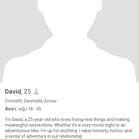
David
, 25
Criccieth, Gwynedd, อังกฤษ
ค้นหา:
หญิง 18 - 45
I'm David, a 25-year-old who loves trying new things and making
meaningful connections. Whether it's a cozy movie night or an
adventurous hike, I'm up for anything. I value honesty, humor, and
a sense of adventure in our relationship.