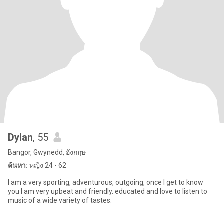
Dylan
, 55
Bangor, Gwynedd, อังกฤษ
ค้นหา:
หญิง 24 - 62
I am a very sporting, adventurous, outgoing, once I get to know
you I am very upbeat and friendly. educated and love to listen to
music of a wide variety of tastes.