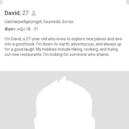
David
, 27
Llanfairpwllgwyngyll, Gwynedd, อังกฤษ
ค้นหา:
หญิง 18 - 31
I'm David, a 27-year-old who loves to explore new places and dive
into a good book. I'm down-to-earth, adventurous, and always up
for a good laugh. My hobbies include hiking, cooking, and trying
out new restaurants. I'm looking for someone who shares