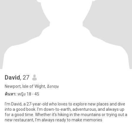
David
, 27
Newport, Isle of Wight, อังกฤษ
ค้นหา:
หญิง 18 - 45
I'm David, a 27-year-old who loves to explore new places and dive
into a good book. I'm down-to-earth, adventurous, and always up
for a good time. Whether it's hiking in the mountains or trying out a
new restaurant, I'm always ready to make memories