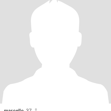
marcello
, 37