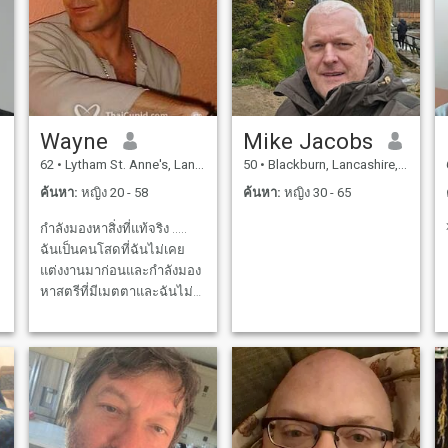
มีข้อบกพร่องของพวกเขา ! ถ้า
ความสงบสุขและฉันยินดีมาก
คุณต้องการที่จะรู้ความจริง
ที่จะให้อิสระกับผู้อื่นเหมือน
และความจริงเกี่ยวกับฉันขอมี
กัน สำหรับฉันคู่ค้าไม่ได้เป็น
การสนทนาที่ดีและถามฉันสิ่ง
เจ้าของแต่เป็นเพื่อนที่มีคุณค่า
ที่คุณต้องการที่จะรู้ว่าฉันจะ
ในการเดินทางของชีวิต ฉัน
ตอบคุณอย่างแท้จริงและ
กำลังมองหาคนที่มีค่านิยม
Wayne
Mike Jacobs
จริงใจ ! คุณจะพบว่าเร็วพอ....
คล้ายกันและไม่กลัวที่จะฝัน
62
•
Lytham St. Anne's, Lancashire, อังกฤษ
50
•
Blackburn, Lancashire, อังกฤษ
เริ่มต้นจากมิตรภาพถ้าทั้งสอง
ถึงสิ่งที่พรุ่งนี้อาจนำมา
ฝ่ายรู้จักกันดีและดีกว่านี้จริงๆ
ค้นหา:
หญิง 20 - 58
ค้นหา:
หญิง 30 - 65
สหราชอาณาจักร
SavenEightSixFourTwoSixSix
กำลังมองหาสิ่งที่แท้จริง .....
TwoFourFour ถ้าคุณเข้าใจมัน
ฉันเป็นคนโสดที่ฉันไม่เคย
ฉันเป็นคนเรียบง่ายมีความ
แต่งงานมาก่อนและกำลังมอง
ห่วงใยและรักและอุทิศตนให้
หาสตรีที่มีเมตตาและฉันไม่
I
กับครอบครัวของฉันฉันขี้อาย
ได้ครอบครองตัวเองกับผู้หญิง
s
และนุ่มนวลฉันไม่ต่อสู้ไม่
h
มากมายความต้องการในชีวิต
เถียงและไม่อารมณ์สูง ฉันเจ๋ง
เพียงสองอย่างคือศิลปะและ
จังเธอจะไม่เสียใจที่มีฉันใน
การหาผู้หญิงที่ดี ฉันอยู่ที่นี่
ชีวิตของเธอรู้จักฉันก่อน
เพราะฉันกำลังมองหาผู้หญิงที่
ตัดสินใจฉัน + คุณไม่รู้จักฉัน
มีใจเมตตาและใจดีอยู่เพื่อรัก
ทั้งทางร่างกายและอารมณ์
มิตรภาพและการแต่งงาน