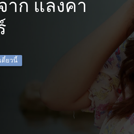
จาก แลงคา
์
ี๋ยวนี้