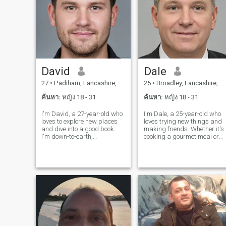
สถานที่ที่น่ารัก ที่เต็มไปด้วย
คนน่ารัก
David
Dale
27
•
Padiham, Lancashire, อังกฤษ
25
•
Broadley, Lancashire, อังกฤษ
ค้นหา:
หญิง 18 - 31
ค้นหา:
หญิง 18 - 31
I'm David, a 27-year-old who
I'm Dale, a 25-year-old who
loves to explore new places
loves trying new things and
and dive into a good book.
making friends. Whether it's
I'm down-to-earth,
cooking a gourmet meal or
adventurous, and always up
hiking a new trail, I'm
for a good laugh. My hobbies
always up for an adventure. 
include hiking, cooking, and
value meaningful connection
trying out new restaurants.
and enjoy spending time wit
I'm looking for someone who
people who share my
shares
passion