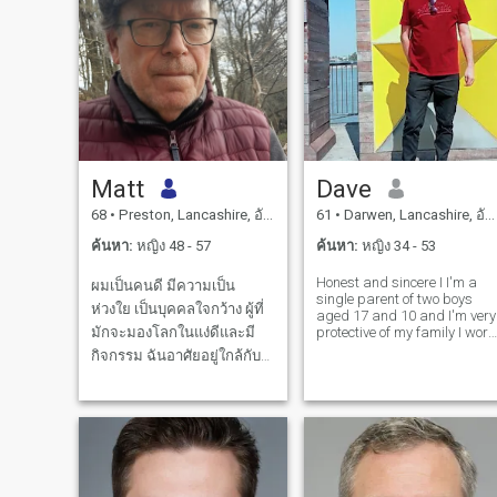
Matt
Dave
68
•
Preston, Lancashire, อังกฤษ
61
•
Darwen, Lancashire, อังกฤษ
ค้นหา:
หญิง 48 - 57
ค้นหา:
หญิง 34 - 53
Honest and sincere I I'm a
ผมเป็นคนดี มีความเป็น
single parent of two boys
ห่วงใย เป็นบุคคลใจกว้าง ผู้ที่
aged 17 and 10 and I'm very
มักจะมองโลกในแง่ดีและมี
protective of my family I work
full time to support my family
กิจกรรม ฉันอาศัยอยู่ใกล้กับ
and will support you as well
ยอร์ค และฉันชอบชีวิตในบ้าน
if you become part of that
family. To Love is nothing
วันที่ออกเดินทางและวันหยุด
ฉันต้องการที่จะใช้เวลาที่
เหลือของชีวิตของฉัน กับการ
ดูแลและรัก soulmate ผมเคย
ไปไทยมาก่อน และมันเป็น