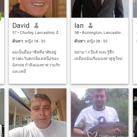
David
Ian
57
•
Chorley, Lancashire, อังกฤษ
58
•
Accrington, Lancashire, อังกฤษ
ค้นหา:
หญิง 18 - 35
ค้นหา:
หญิง 38 - 55
ผมเป็นมืออาชีพที่อาศัยอยู่
หย่ามา 4 ปีแล้วและรู้สึก
ทางตะวันตกเฉียงเหนือของ
เหมือนฉันเริ่มมองหาคู่หูใหม่
อังกฤษ กําลังมองหาความรัก
และเคมี