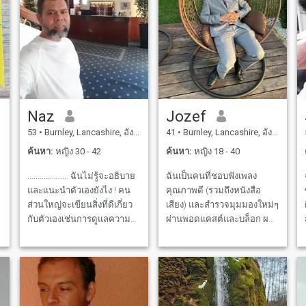
Naz
Jozef
53
•
Burnley, Lancashire, อังกฤษ
41
•
Burnley, Lancashire, อังกฤษ
ค้นหา:
หญิง 30 - 42
ค้นหา:
หญิง 18 - 40
.................... ฉันไม่รู้จะอธิบาย
ฉันเป็นคนที่ชอบฟังเพลง
และแนะนำตัวเองยังไง ! คน
คุณภาพดี (รวมถึงหนังสือ
ส่วนใหญ่จะเขียนสิ่งที่ดีเกี่ยว
เสียง) และสำรวจมุมมองใหม่ๆ
ศิ
กับตัวเองเช่นการดูแลความ
ผ่านพอดแคสต์และบล็อก ผม
ส
เข้าใจที่ดีและอื่นๆ...... ฉันเอง
เชื่อว่าอดีตทำให้เราเป็นรูป
สุภาพ, รับผิดชอบ, เป็นผู้ใหญ่,
ร่างแต่อนาคตที่เราควรจะมุ่ง
ช
ซื่อสัตย์, ชนิด, ดูแล, เคารพ,
เน้น ฉันชอบการเดินทางและ
ความอดทน, เป็นมิตร, ก่อตั้ง
ชาร์จไฟใหม่โดยการดูเกม
เข้าใจโรแมนติกและตลกแต่ !
กีฬาที่ดี ฉันเข้าใจถึงความ
ไม่มีใครเป็นนายอำเภอทุกคน
สำคัญของพื้นที่ส่วนตัวและ