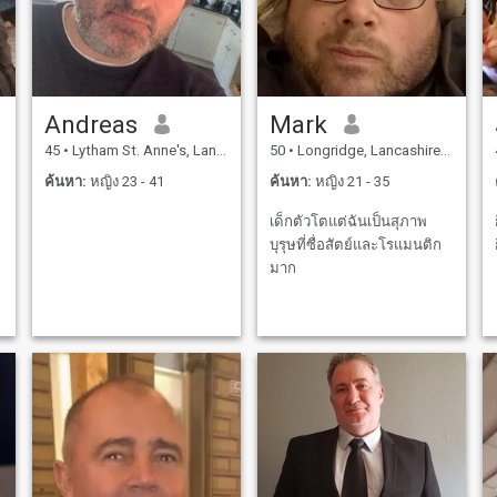
คุณจะได้รู้จักฉันดีขึ้น ! กว่าที่
จะตัดสินฉันได้อย่างง่ายดาย !
ฉันตลกซื่อสัตย์ใจดีให้เกียรติ
และฉันรู้วิธีรับมือกับ
สถานการณ์ที่ยากลำบาก
Andreas
Mark
ตราบใดที่คุณให้ความร่วมมือ
โดยวิธีการ ! ไม่มีสแปมเมอร์ !
45
•
Lytham St. Anne's, Lancashire, อังกฤษ
50
•
Longridge, Lancashire, อังกฤษ
โปรด ฉันมีศักดิ์ศรีของตัวเอง
ค้นหา:
หญิง 23 - 41
ค้นหา:
หญิง 21 - 35
และในขณะที่ฉันพิสูจน์ให้คุณ
เห็นว่าฉันอยู่ที่นี่ในเว็บไซต์นี้
เด็กตัวโตแต่ฉันเป็นสุภาพ
เพราะฉันต้องการที่จะ
บุรุษที่ซื่อสัตย์และโรแมนติก
หาความรักและความสุขที่แท้
มาก
จริงของฉันอย่างจริงจัง ความ
เข้าใจซึ่งกันและกันและยินดีที่
จะยอมรับสิ่งที่ดีและไม่ดีของ
กันและกันมากกว่าความ
สัมพันธ์ระยะยาวและจริงจัง
และจะคงอยู่ตลอดไป