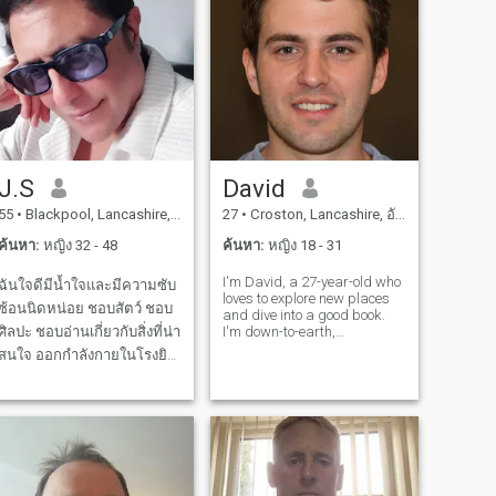
J.S
David
55
•
Blackpool, Lancashire, อังกฤษ
27
•
Croston, Lancashire, อังกฤษ
ค้นหา:
หญิง 32 - 48
ค้นหา:
หญิง 18 - 31
I'm David, a 27-year-old who
ฉันใจดีมีน้ำใจและมีความซับ
loves to explore new places
ซ้อนนิดหน่อย ชอบสัตว์ ชอบ
and dive into a good book.
ลปะ ชอบอ่านเกี่ยวกับสิ่งที่น่า
I'm down-to-earth,
adventurous, and always up
นใจ ออกกำลังกายในโรงยิม
for a good laugh. My hobbies
ชอบการเดินทางทะเลและ
include hiking, cooking, and
trying out new restaurants.
นบท ไม่มีความหมายอะไร
I'm looking for someone who
เลยหากไม่มีผู้หญิงอยู่ข้างฉัน
shares