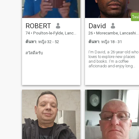
ใหม่
ROBERT
David
74
•
Poulton-le-Fylde, Lancashire, อังกฤษ
26
•
Morecambe, Lancashire, อังกฤษ
ค้นหา:
หญิง 32 - 52
ค้นหา:
หญิง 18 - 31
I'm David, a 26-year-old who
สวัสดีครับ
loves to explore new places
and books. I'm a coffee
aficionado and enjoy long
conversations over a good
cup. I'm looking for someone
who shares my passion for
adventure and great stories.