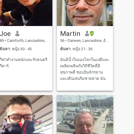
Joe
Martin
49
•
Carnforth, Lancashire, อังกฤษ
56
•
Darwen, Lancashire, อังกฤษ
ค้นหา:
หญิง 30 - 43
ค้นหา:
หญิง 21 - 36
กีฬาทำงานหนักและรักดนตรี
ฉันมีน้ำใจมองโลกในแง่ดีและ
กีตาร์
เพลิดเพลินกับวิถีชีวิตที่มี
สุขภาพดี ชอบปั่นจักรยาน
และเดินเล่นริมชายหาด ฉัน
เป็นเจ้าของธุรกิจการจัดการ
และการให้คำปรึกษา