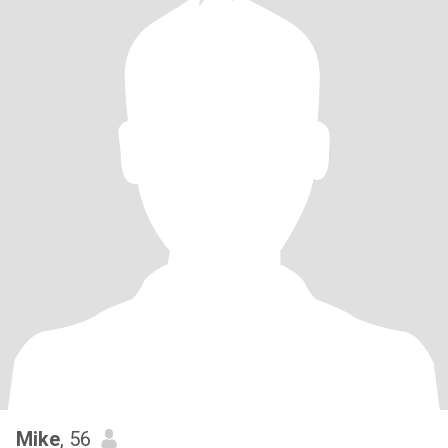
Mike
, 56