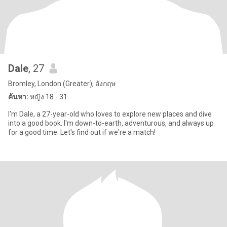
Dale
, 27
Bromley, London (Greater), อังกฤษ
ค้นหา:
หญิง 18 - 31
I'm Dale, a 27-year-old who loves to explore new places and dive
into a good book. I'm down-to-earth, adventurous, and always up
for a good time. Let's find out if we're a match!