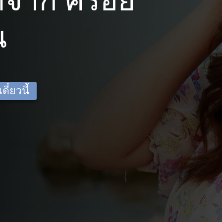
ดจาก ครอย
น
ี๋ยวนี้