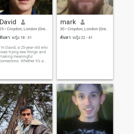
David
mark
25
•
Croydon, London (Greater), อังกฤษ
30
•
Croydon, London (Greater), อังกฤษ
ค้นหา:
หญิง 18 - 31
ค้นหา:
หญิง 22 - 41
I'm David, a 25-year-old who
loves trying new things and
making meaningful
connections. Whether it's a
cozy movie night or an
adventurous hike, I'm up for
anything. I value honesty,
humor, and a sense of
adventure in our relationship.