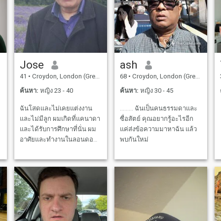
Jose
ash
41
•
Croydon, London (Greater), อังกฤษ
68
•
Croydon, London (Greater), อังกฤษ
ค้นหา:
หญิง 23 - 40
ค้นหา:
หญิง 30 - 45
ฉันโสดและไม่เคยแต่งงาน
......... ฉันเป็นคนธรรมดาและ
และไม่มีลูก ผมเกิดที่แคนาดา
ซื่อสัตย์ คุณอยากรู้อะไรอีก
n
และได้รับการศึกษาที่นั่น ผม
แค่ส่งข้อความมาหาฉัน แล้ว
อาศัยและทำงานในลอนดอน
พบกันใหม่
อังกฤษ ตอนนี้ฉันอยู่ในวัน
หยุดในอินเดีย
d