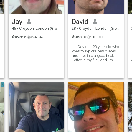
Jay
David
46
•
Croydon, London (Greater), อังกฤษ
28
•
Croydon, London (Greater), อังกฤษ
ค้นหา:
หญิง 24 - 42
ค้นหา:
หญิง 18 - 31
I'm David, a 28-year-old who
loves to explore new places
and dive into a good book.
Coffee is my fuel, and I'm
always up for a casual chat
or a fun adventure. Let's see
where life takes us together!