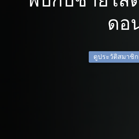
พบกับชายโส
ดอ
ดูประวัติสมาชิกเด