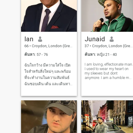
Ian
Junaid
66
•
Croydon, London (Greater), อังกฤษ
37
•
Croydon, London (Greater), อังกฤษ
ค้นหา:
57 - 76
ค้นหา:
หญิง 21 - 40
I am loving, effectionate man.
ฉันใจกว้าง มีความใส่ใจ เปิด
I used to wear my heart on
ใจสําหรับสิ่งใหม่ๆ และพร้อม
my sleeves but dont
ที่จะทํางานในความสัมพันธ์
anymore. I am a humble ma
who wants to improve and
ฉันชอบเดิน เต้น และเดินทาง
be better as a muslim and
ผมใส่ใจคนอื่น และไม่ตัดสิน
person. I run my own
company but would love to
จนกว่าผมจะมีเหตุผล ที่ดีที่สุด
have a business partner an
คือ คนที่เปิดใจรับวัฒนธรรม
best friend to help
ต่าง ๆ คนที่ชอบอยู่กลางแจ้ง
แต่ก็ชอบอยู่บ้าน ผมมองโลก
ในแง่ดีและตั้งใจ ผมเชื่อใน
ความซื่อสัตย์ และการเคารพ