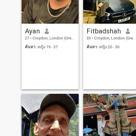
คนอื่น ความเรียบง่ายและ
ความต่ําต้อย เชื่อมั่นในความ
เชื่อของฉัน ผมมีความมั่นคง
ทางการเงิน และชอบสภาพ
อากาศที่อบอุ่น เพื่อจุดนี้ ฉัน
Ayan
Fitbadshah
วางแผนที่จะซื้อที่ดินใน
27
•
Croydon, London (Greater), อังกฤษ
33
•
Croydon, London (Greater), อังกฤษ
ประเทศสเปนตอนใต้ เพื่อเริ่ม
ต้นบทใหม่ หลายปีที่แล้ว ผม
ค้นหา:
หญิง 19 - 37
ค้นหา:
หญิง 20 - 30
เริ่มเรียนภาษาแมนดาริน ปิง
ยิง ก่อนจะเดินทางไปทาง
ตะวันออกเฉียงเหนือของจีน
โชคร้าย ผมต้องหยุดเรียน แต่
จะเรียนต่อในอนาคต พร้อม
กับเรียนภาษาสเปน แน่นอน
ผมได้เดินทางไปหลายทวีป
แต่ยังมีสถานที่มากมายที่จะ
เห็น ไม่ใช่เพื่อเพื่อนหรือคน
รู้จัก แต่เป็นคู่ชีวิตสําหรับฉัน
ภาพของฉันเป็นจริงและการ
ปรับเปลี่ยน ทั้งหมดถูกเลือก
เพราะฉันสบายใจกับการแต่ง
ตัวอย่างเป็นทางการ แต่ฉันก็