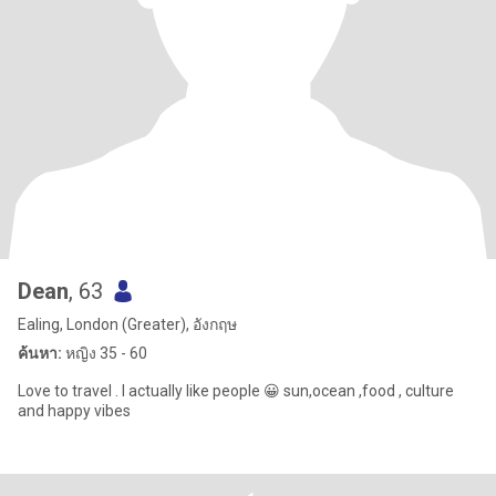
Dean
, 63
Ealing, London (Greater), อังกฤษ
ค้นหา:
หญิง 35 - 60
Love to travel . I actually like people 😀 sun,ocean ,food , culture
and happy vibes