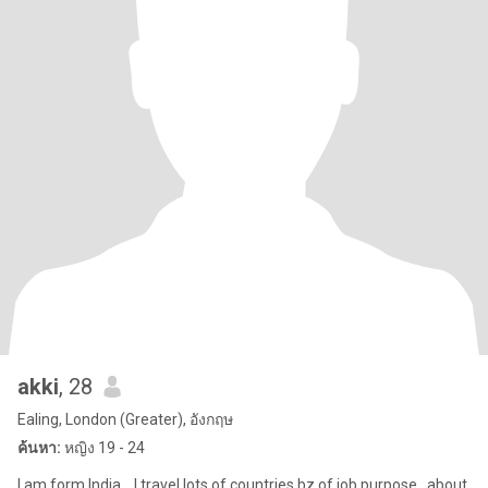
akki
, 28
Ealing, London (Greater), อังกฤษ
ค้นหา:
หญิง 19 - 24
I am form India .. I travel lots of countries bz of job purpose.. about