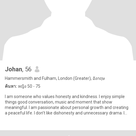
Johan
, 56
Hammersmith and Fulham, London (Greater), อังกฤษ
ค้นหา:
หญิง 50 - 75
I am someone who values honesty and kindness. I enjoy simple
things good conversation, music and moment that show
meaningful. I am passionate about personal growth and creating
a peaceful life. I don’t like dishonesty and unnecessary drama. I
want a