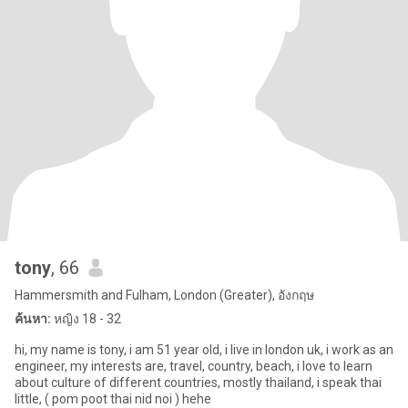
tony
, 66
Hammersmith and Fulham, London (Greater), อังกฤษ
ค้นหา:
หญิง 18 - 32
hi, my name is tony, i am 51 year old, i live in london uk, i work as an
engineer, my interests are, travel, country, beach, i love to learn
about culture of different countries, mostly thailand, i speak thai
little, ( pom poot thai nid noi ) hehe