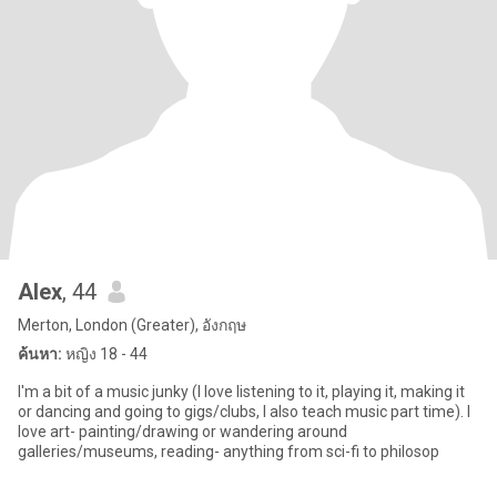
Alex
, 44
Merton, London (Greater), อังกฤษ
ค้นหา:
หญิง 18 - 44
I'm a bit of a music junky (I love listening to it, playing it, making it
or dancing and going to gigs/clubs, I also teach music part time). I
love art- painting/drawing or wandering around
galleries/museums, reading- anything from sci-fi to philosop